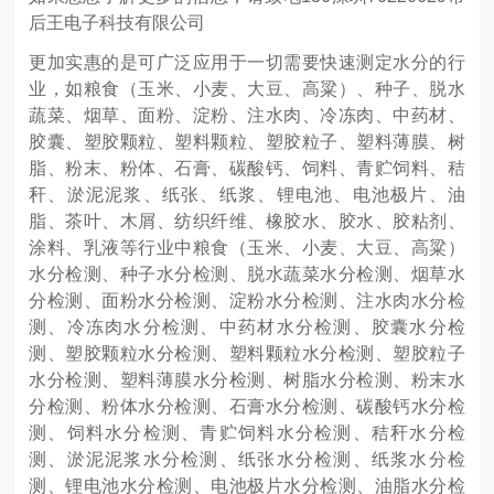
后王电子科技有限公司
更加实惠的是
可
广泛应用于一切需要快速测定水分的行
业，如
粮食（玉米、小麦、大豆、高粱）、种子、脱水
蔬菜、烟草、面粉、淀粉、注水肉、冷冻肉、中药材、
胶囊、塑胶颗粒、塑料颗粒、塑胶粒子、塑料薄膜、树
脂、粉末、粉体、石膏、碳酸钙、饲料、青贮饲料、秸
秆、淤泥泥浆、纸张、纸浆、锂电池、电池极片、油
脂、茶叶、木屑、纺织纤维、橡胶水、胶水、胶粘剂、
涂料、乳液等行业中粮食（玉米、小麦、大豆、高粱）
水分检测、种子水分检测、脱水蔬菜水分检测、烟草水
分检测、面粉水分检测、淀粉水分检测、注水肉水分检
测、冷冻肉水分检测、中药材水分检测、胶囊水分检
测、塑胶颗粒水分检测、塑料颗粒水分检测、塑胶粒子
水分检测、塑料薄膜水分检测、树脂水分检测、粉末水
分检测、粉体水分检测、石膏水分检测、碳酸钙水分检
测、饲料水分检测、青贮饲料水分检测、秸秆水分检
测、淤泥泥浆水分检测、纸张水分检测、纸浆水分检
测、锂电池水分检测、电池极片水分检测、油脂水分检