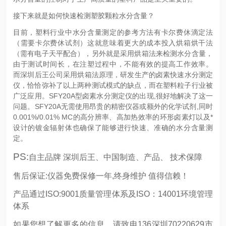
接下来就是如何
快速检测塑胶颗粒水分含量？
目前，塑料行业中水分含量测定的参考方法
有
卡尔费休滴定法
（需要卡尔费休试剂）
这就意味着更大的成本投入
烘箱烘干法
（需有电子天平配合），
另外就是采用烘箱法来检测水分含量，
由于测试时间长，在注塑过程中，不能有效的提高工作效率。
而
深圳后王公司
采用烘箱法原理，研发生产的卤素快速水分测定
仪，恰恰弥补了以上两种测试模式的缺点，而在塑料粒子行业被
广泛应用。SFY20A型卤素水分测定仪的出现,很好地解决了这一
问题。SFY20A无需使用昂贵的精密仪器或额外的化学试剂,同时
0.001%/0.01% MC的高分辨率、高加热效率的环形卤素灯以及*
设计的镀金辐射体也确保了能够进行快速、准确的水分含量测
定。
PS:
自主品牌
深圳后王
、中国制造、产品、
技术保障
售后保证
:
仪器免费保修一年
,
终身维护
值得信赖！
产品通过
ISO:9001
质量管理体系及
ISO
：
14001
环境管理
体系
如果您想了解更多的信息，
请致电
136
深圳70220629市