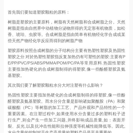
首先我们要知道塑胶颗粒的原料：
树脂是塑胶的主要原料，树脂
有天然树脂和合成树脂之分。天然
树脂是指由自然界中动植物分泌物所得的无定形有机物质，如松
香、琥珀、虫胶等。合成树脂是指由简单有机物经化学合成或某
些天然产物经化学反应而得到的树脂产物
塑胶原料按照合成树脂的分子结构分主要有热塑性塑胶及热固性
塑胶之分:对於热塑性塑胶指反复加热仍有可塑性的塑胶:主要有P
E/PP/PVC/PS/ABS/PMMA/POM/PC/PA等常用原料.热固性塑胶
主要指加热硬化的合成树脂制得的得塑胶,像一些酚醛塑胶及氨
基塑胶。
其次我们要了解塑胶颗粒水分大对注塑有什么影响？
热固性塑胶主要指加热硬化的合成树脂制得的得塑胶,像一些酚
醛塑胶及氨基塑胶。而水分分含量是影响诸如聚酰胺（PA）和聚
碳酸酯（PC）等树脂的加工工艺、产品外观和产品特性的一个
重要因素。在注塑过程中,如果使用水分含量过多的塑料粒子进
行生产,则会产生一些加工问题,并终影响成品质量,如：表面开
裂、反光,以及抗冲击性能和拉伸强度等机械性能降低等。因此,
水分含量的控制对于生产高质量的塑料产品是至关重要的。