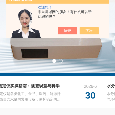
欢迎您！
来自局域网的朋友！有什么可以帮
助您的吗？
存储食品安全检测试剂盒？
2026-8
4
人类健康的重中之重，伴随着科学技术
黄曲
品安全检测手段不断丰富，其中食品安
速检
盒因其使用方便、快速灵活而备受青
经营
于检测食品中污染物、添加剂、病原体
油、
微量水分测定仪实操指南：规避误差与科学养护技巧
2026-6
通常由多种化学试剂、试纸、采样器和
性、
30
。然而，试剂盒的有效性与其存储条件
定仪是各类化工、食品、医药、能源行
定、
水分
正确的存储条件对于确保食品安全检测
微量含水量的常用设备，依托稳定的化
使用
与环
效性至关重要，主要包括以下几个方
完成水分定量检测，能够精准捕捉样品
应用
度。
度和湿度控制温度：大多数试剂盒应在2°C
分数值。在实际实操场景中，设备检测
使用
律、
检测仪的应用离我们有多远？
2026-5