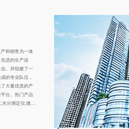
冷藏条件下存放，部分试剂可能需要在
境、操作、试剂、设备状态等多重因素
贴合
现水
18
条件下保存。存储温度过高可...
检测偏差均源于细节操作的疏漏。掌握
测仪是一种专门用于检测动物源性食品
性。
针对
在粮
流程、规避常见操作误区、做好常态化
兽药残留的实验室仪器。它通过分析样
样、
常见
长期
有效保障检测数据的稳定性与准确性。
成分，来判断肉类、牛奶、鸡蛋、蜂蜜
测数
镰刀
影响微量水分检测结果的基础因素，多
否含有超出安全标准的抗生素、激素或
内部
全监
检测仪的应用与价值
2026-3
都与环境管控不当相关。日常检测的实
分。它的工作原理并不神秘。以最常见
检测
毒素
27
度需稳定控制在百分之八十相对湿...
吸附法为例：检测仪会利用抗体与兽药
与食品安全的全链条中，霉菌污染产生
成均
么？
农产
特异性结合反应，就像钥匙和锁一样较
，是威胁谷物、饲料及相关制品安全的
磨或
素检
物质
生产和销售为一体
样本中含有某种兽药时，仪器会通过颜
这种由镰刀菌属真菌产生的次级代谢产
品中
酶抑
学信号的变化，定量或定性地告诉我
在于小麦、玉米、大麦等主粮中，性质
疫层
号转
，先进的生产设
疫层分析仪：快速检测的“便携神器”
2025-11
没有”，以及“有多少”。兽药残留检测仪有
分解，可通过食物链危害人体与畜禽健
性抗
查农
企业。并组建了一
5
.把关食品安全，保护消...
验室检测流程繁琐、耗时较长，难以满
层分析仪的核心功能是基于抗原抗体特
取的
操作
不
组成的专业队伍，
量快速筛查的需求，呕吐毒素检测仪的
胶体金显色原理，快速检测样本(血清、
测反
理主
如
这一难题提供了高效解决方案，成为从
、唾液、食品提取液等)中目标抗原或抗
率检
体
供了大量优质的产
安全管控的重要支撑。呕吐毒素检测仪
否及大致含量，本质是一款“便携式、即
测，
器
食品添加剂检测仪在低浓度添加剂中的应用分析
通平台。热门产品
2025-9
于免疫层析技术的精准检测逻辑，设备
测分析设备”。其核心作用围绕“即时筛
机磷
监
13
定量免疫层析法，部分机型融入时...
性、场景适配”展开，覆盖病原体检测、
检测仪作为保障食品安全的重要工具，
阻断
纸张
的
,水分测定仪,微量
、残留检测等多类需求。快速定性检
检测精度直接影响着其对低浓度添加剂
化，
与印
法
残留检测卡,真菌
核心功能，可在5-15分钟内完成检测，
。然而，低浓度添加剂的检测却面临着
刷适
样
务宗旨，公司所涉
本中是否含有目标物质，如新冠病毒抗
战。本文将探讨食品添加剂检测仪在检
心指
品
存储食品安全检测试剂盒？
2026-8
面抗原、兽药残留等，为现场筛查、初
加剂时的灵敏度问题，分析相关技术原
产节
量