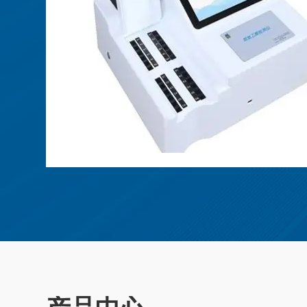
、食
盐、