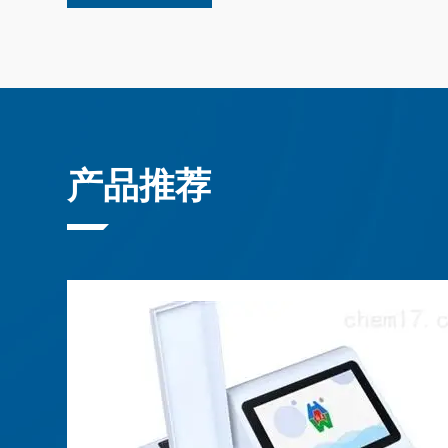
及的产品农业、纺织、石油、化工、环保、电子、地
26
步诊断提供
理和应对方
食品安全是
光学、通讯、科技教学、医疗卫生等领域遍布检验、
加剂检测仪
的进步，食
市、建筑、市政、水利、电力、勘探、大专院校、政
谱分析法利
全检测试剂
品中添加剂
睐。它是用
位。产品以其专业的性能，快捷周到的售后服务，物
光谱（UV-
等的工具，
销产品遍布全国各省、市、自治区，港澳及东南亚等地区
光谱分析法
说明书组成
息息相关。
产品推荐
试剂盒的有
面：1.温
至8°C的
20°C低温