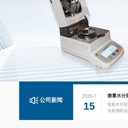
如何科学
2025-8
26
食品安全是
的进步，食
全检测试剂
睐。它是用
2026-7
等的工具，
公司新闻
15
说明书组成
微量水分测
息息相关。
业检测样品
试剂盒的有
学反应原理
面：1.温
内部痕量水
兽药残留
2026-6