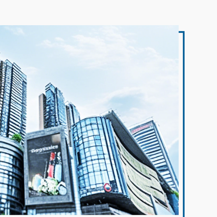
行业通用检测规范，数据具备基础合规属
分挥发不全、样品碳化、数值波动等问题。
当前行业通用的快速检测标准，对样品取
块状、颗粒、粘稠、粉末、高油、高糖六类
食生产与加工过程中，真菌毒素污染是一个
前期处理、检测流程、...
样品，遵循适配性制样规范，可有效保障检
存在的隐患。其中，呕吐毒素(又称脱氧雪腐
据的稳定性与准确性。块状样品质地紧实、
菌烯醇)因其高发性和潜在危害，成为食品安
结构致密，水分多被包裹在物料内部，常规
测的重点对象。针对这一需求，多功能呕吐
一文读懂农产品检测仪：检测原理与设备性能
方式难以让内部水分均匀析出。检测前需完
检测仪应运而生。那么，这种设备究竟是什
质化破碎处理，根据物料硬度，采用研钵研
它又能在哪些环节发挥作用？多功能呕吐毒
品检测仪是针对农残、重金属、兽药残留等
小型粉碎机处理，...
测仪是一种用于定量分析粮食、饲料及其制
研发的快速检测设备，主要依托光学比色、
呕吐毒素残留量的分析仪器。它通常基于免
制、免疫层析等理化反应原理，结合光电信
析、荧光定量或酶联免疫等原理，通过特异
化技术完成物质定性与定量检测，可快速筛
不同类型的水分测定仪可适用于各种行业和材料
体与目标毒素结合，将化学信号转化为可读
产品中有害物质含量，全程无需复杂实验室
数据。这类设备往往集成了样品前处理、检
，适配现场快速检测需求。一、核心工作原
同类型的水分测定仪适用于各种行业和材料，
应和结果分...
流检测原理分为三类，具体如下：1.酶抑制
医药、粮食、化工、纺织等。无论是固体、液
测原理：主要用于果蔬类农药残留快速检
还是气体样品，都能找到合适的测量方法和仪
依托胆碱酯酶与底物的特异性反应机制。有
；可以实现对生产过程中物料水分含量的实时
纸张水分测定仪分钟级精准检测，赋能现代造纸与印刷智能升级
、氨基甲酸酯类农药会抑制胆碱酯酶活性，
测，有助于及时调整工艺参数，保证产品质量
正常生化反应，通过检测反应液的吸光度变
水分测定仪分钟级精准检测，赋能现代造纸
稳定性。水分测定仪的基本工作原理：1.烘干
计算酶抑制率，...
刷智能升级引言纸张水分含量直接影响其印
(失重法)：这是较为常见的一种原理。在测量
性、机械强度与仓储安全，是质量控制的核
品重量的同时，通过环形管卤素加热方式对样
标。传统烘箱法耗时冗长，难以匹配高效生
进行快速干燥。在干燥过程中，水分仪持续测
黄曲霉毒素检测仪适配哪些样品？多品类检测场景详解
奏。纸张快速水分测定仪基于热失重原理
并即时显示样品丢失的水分含量百分比。仪器