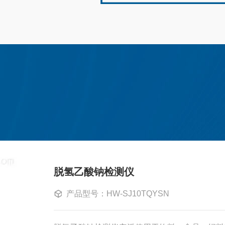
矿、冶金、机械、
4
即时结果，大幅缩短...
法，并为用户提供有效的参考。食品添
人类健康的重中之重，伴随着科学技术
（L
黄曲
系
军工、食品、超
的工作原理通常基于以下几种技术：1.光
品安全检测手段不断丰富，其中食品安
分钟
速检
燥后
府单位、科研单
用光的吸收、发射或散射特性，分析食
盒因其使用方便、快速灵活而备受青
果，
经营
的特征光谱。常见的技术包括紫外可见
于检测食品中污染物、添加剂、病原体
选工
油、
超所值的价格，畅
Vis）、红外光谱（IR）、拉曼光谱等。
通常由多种化学试剂、试纸、采样器和
我司
性、
，深受...
能够高效地检测多种...
。然而，试剂盒的有效性与其存储条件
200
定、
正确的存储条件对于确保食品安全检测
使用
效性至关重要，主要包括以下几个方
应用
度和湿度控制温度：大多数试剂盒应在2°C
使用
冷藏条件下存放，部分试剂可能需要在
贴合
条件下保存。存储温度过高可...
性。
样、
脱氢乙酸钠检测仪
产品型号：HW-SJ10TQYSN