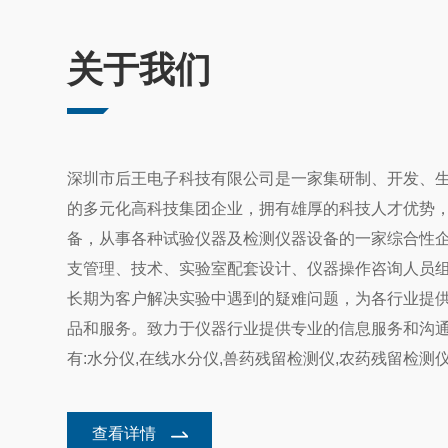
至8°C的
精度易受环
22
20°C低温
影响，多数
兽药残留检
规范的使用
中是否含有
关于我们
养护，能够
本中的化学
环境条件是
等产品中是
呕吐毒素
2026-5
数检测误差
其他兽药成
8
验室环境湿
的酶联免疫
在粮食安全
分子之间的
的呕吐毒素
深圳市后王电子科技有限公司是一家集研制、开发、
为准确。当
隐形风险。
色变化或光
物，广泛存
的多元化高科技集团企业，拥有雄厚的科技人才优势
胶体金免
2026-1
们“有”或“
稳定且不易
备，从事各种试验仪器及检测仪器设备的一家综合性
21
什么作用？1
康。传统实
胶体金免疫
支管理、技术、实验室配套设计、仪器操作咨询人员
足现场大批
异性结合与
出现，正为
血浆、尿液
长期为客户解决实验中遇到的疑难问题，为各行业提
田间到餐桌
体的存在与
品和服务。致力于仪器行业提供专业的信息服务和沟
2025-9
的核心是基
时型免疫检
26
多采用荧光
查、快速定
食品添加剂
有:水分仪,在线水分仪,兽药残留检测仪,农药残留检测仪
标志物筛查
其灵敏度和
水分测定仪,食品安全检测仪,食品安全检测试剂盒,农药
测。这是其
的识别能力
毒素检测仪等系列.“以客户为本”已成为公司的经营服
快速判断样
许多技术挑
查看详情
如何科学
2025-8
原、乙肝表
测低浓度添