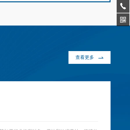
OD），融合精密称重与智能控温技术，3-15
霉毒素检测仪的核心应用价值，在于通过快
统会连续记录样品质量，干燥完成后，通过干
即可获得与国标烘箱法高度一致的检测结
测获取有效、合规的检测数据，为各类生产
的质量和湿...
已成为造纸、印刷、包装行业质量控制的优
、市场监管工作提供数据支撑。在食品、粮
具。技术原理：经典方法与现代创新的融合
饲料等行业的质控工作中，检测数据的合规
最新推出的纸张水分测定仪遵循GB/T462-
有效性直接决定检测结果能否作为品质判
8与ISO287:2017标准原理，通过热失重...
批次放行、合规自查的依据。不少使用者在
时，会关注设备检测数据的合规效力、数据
场景以及行业适配价值，这也是设备常态化
的核心关键。黄曲霉毒素检测仪的检测流程
查看更多
行业通用检测规范，数据具备基础合规属
当前行业通用的快速检测标准，对样品取
前期处理、检测流程、...