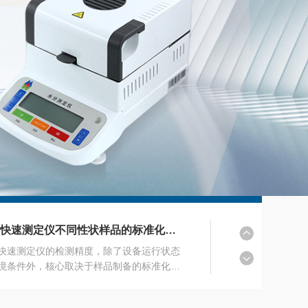
黄曲霉毒素检测仪适配哪些样品？多品类检测场景详解
霉毒素检测仪的核心应用价值，在于通过快
测获取有效、合规的检测数据，为各类生产
、市场监管工作提供数据支撑。在食品、粮
饲料等行业的质控工作中，检测数据的合规
水分快速测定仪不同性状样品的标准化制样方法
有效性直接决定检测结果能否作为品质判
批次放行、合规自查的依据。不少使用者在
快速测定仪的检测精度，除了设备运行状态
时，会关注设备检测数据的合规效力、数据
境条件外，核心取决于样品制备的标准化程
场景以及行业适配价值，这也是设备常态化
不同物理、化学特性的样品，水分析出规
的核心关键。黄曲霉毒素检测仪的检测流程
受热反应状态存在明显差异，随意制样易出
多功能呕吐毒素检测仪是一种用于定量分析粮食毒素残留量的仪器