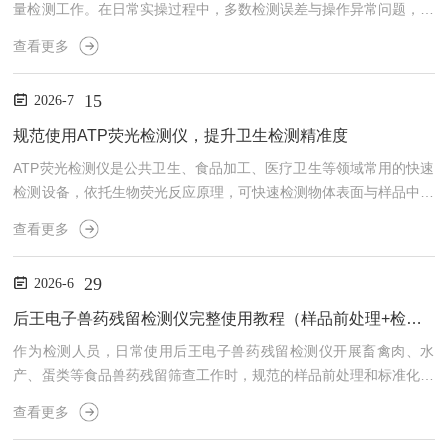
量检测工作。在日常实操过程中，多数检测误差与操作异常问题，均
源于细节操作把控不到位、场景适配不合理等使用层面问题，而非设
查看更多
备本身故障。掌握规范的实操逻辑，规避常见使用误区，能够有效提
升检测数据的稳定性与可靠性，保障日常检测工作有序开展。检测环
15
2026-7
境的适配性是保障检测精度的基础，很多数据波动问题都与环境条件
不符相关。仪器摆放需选择平整稳固的操作台，远离震动设备、通风
规范使用ATP荧光检测仪，提升卫生检测精准度
风口、阳光直射区域以及强电磁设备。常规检测环境需维持温度处
ATP荧光检测仪是公共卫生、食品加工、医疗卫生等领域常用的快速
于...
检测设备，依托生物荧光反应原理，可快速检测物体表面与样品中的
微生物残留情况，为卫生清洁效果核验、环境风险排查提供有效依
查看更多
据。相较于传统微生物检测方式，该设备检测流程简便、耗时较短，
适合批量常态化筛查。在实际应用过程中，检测结果容易受操作手
29
2026-6
法、环境状态、试剂耗材、设备养护等多种条件干扰，规范把控各项
细节，能够有效保障检测数据的参考价值与稳定性。检测环境的管控
后王电子兽药残留检测仪完整使用教程（样品前处理+检测操作步骤）
是保障数据稳定的基础，适宜的环境条件可规避多数基础检测误差。
作为检测人员，日常使用后王电子兽药残留检测仪开展畜禽肉、水
常...
产、蛋类等食品兽药残留筛查工作时，规范的样品前处理和标准化检
测操作，是保障检测数据精准、结果有效的核心关键。本文以使用者
查看更多
实操视角，全程还原仪器完整操作流程，包含前期准备、不同品类样
品前处理、仪器检测步骤、结果分析存档及常见故障排查，步骤详