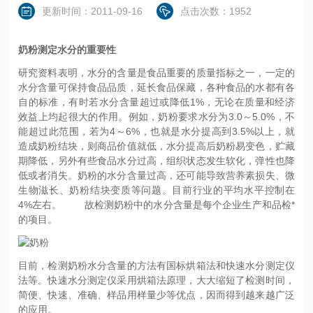
更新时间：2011-09-16
点击次数：1952
奶粉测定水分的重要性
研究资料表明，水分的含量是食品重要的质量指标之一，一定的
水分含量可保持食品品质，延长食品保藏，各种食品的水都有各
自的标准，有时若水分含量超过或降低1%，无论在质量和经济
效益上均起很大的作用。例如，奶粉要求水分为3.0～5.0%，不
能超过此范围，若为4～6%，也就是水分提高到3.5%以上，就
造成奶粉结块，则商品价值就低，水分提高后奶粉易变色，贮藏
期降低，另外有些食品水分过高，组织状态发生软化，弹性也降
低或者消失。奶粉的水分含量过高，还可能导致营养素损失、微
生物滋长、奶粉结块变质等问题。目前行业的平均水平控制在
4%左右。 故检测奶粉中的水分含量是每个企业生产和品检*
的项目。
目前，检测奶粉水分含量的方法有国标烘箱法和快速水分测定仪
法等。快速水分测定仪采用烘箱法原理，大大缩短了检测时间，
简便、快速、准确、样品用样量少等优点，因而得到越来越广泛
的应用。