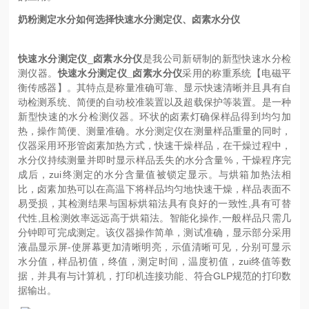
奶粉测定水分如何选择快速水分测定仪、卤素水分仪
快速水分测定仪
_
卤素水分仪
是我公司新研制的新型快速水分检
测仪器。
快速水分测定仪_卤素水分仪
采用的称重系统【电磁平
衡传感器】。其特点是称量准确可靠、显示快速清晰并且具有自
动检测系统、简便的自动校准装置以及超载保护等装置。是一种
新型快速的水分检测仪器。
环状的卤素灯确保样品得到均匀加
热，操作简便、测量准确。水分测定仪在测量样品重量的同时，
仪器采用环形管卤素加热方式，快速干燥样品，在干燥过程中，
水分仪持续测量并即时显示样品丢失的水分含量%，干燥程序完
成后，zui终测定的水分含量值被锁定显示。与烘箱加热法相
比，卤素加热可以在高温下将样品均匀地快速干燥，样品表面不
易受损，其检测结果与国标烘箱法具有良好的一致性,具有可替
代性,且检测效率远远高于烘箱法。智能化操作,一般样品只需几
分钟即可完成测定。该仪器操作简单，测试准确，显示部分采用
液晶显示屏-使屏幕更加清晰明亮，示值清晰可见，分别可显示
水分值，样品初值，终值，测定时间，温度初值，zui终值等数
据，并具有与计算机，打印机连接功能、符合GLP规范的打印数
据输出。