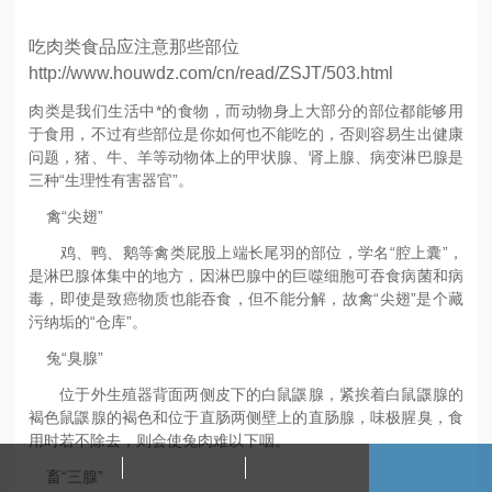
吃肉类食品应注意那些部位
http://www.houwdz.com/cn/read/ZSJT/503.html
肉类是我们生活中*的食物，而动物身上大部分的部位都能够用
于食用，不过有些部位是你如何也不能吃的，否则容易生出健康
问题，猪、牛、羊等动物体上的甲状腺、肾上腺、病变淋巴腺是
三种“生理性有害器官”。
禽“尖翅”
鸡、鸭、鹅等禽类屁股上端长尾羽的部位，学名“腔上囊”，
是淋巴腺体集中的地方，因淋巴腺中的巨噬细胞可吞食病菌和病
毒，即使是致癌物质也能吞食，但不能分解，故禽“尖翅”是个藏
污纳垢的“仓库”。
兔“臭腺”
位于外生殖器背面两侧皮下的白鼠鼷腺，紧挨着白鼠鼷腺的
褐色鼠鼷腺的褐色和位于直肠两侧壁上的直肠腺，味极腥臭，食
用时若不除去，则会使兔肉难以下咽。
畜“三腺”