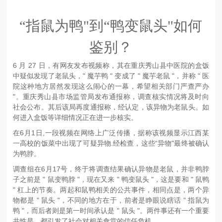
“指鼠为鸭"到“鸭变鼠头"如何
鉴别？
6 月 27 日，有网友发布视频称，其在重庆秀山县中医院的盒饭
中疑似发现了老鼠头，" 魔芋鸭 " 变成了 " 魔芋老鼠 "，并称 " 医
院这种地方居然发现这么闹心的一幕，希望相关部门严查严办
"。重庆秀山县市场监管局发布通报称，调查核实情况将及时向
社会公布。其后该局再度通报称，经认定，该异物为老鼠头。如
何进入盒饭等详细情况正在进一步核实。
在6月1日,一段视频在网络上广泛传播，据称该视频显示江西某
一高校的饭菜中出现了可疑异物.经检查，这些“异物"最终被确认
为鸭脖。
调查组在6月17号，终于将调查结果确认异物是老鼠，并非鸭脖
子之前是 " 鼠变鸭脖 "，现在又来 " 鸭变鼠头 "，这是要和 " 鼠鸭
" 杠上的节奏。两起和鼠鸭相关的公共事件，相同点是，两个异
物都是 " 鼠头 "，不同的地方在于，前者是睁眼说瞎话 " 指鼠为
鸭 "，而后者则是第一时间承认是 " 鼠头 "。两件事还有一个重要
共性是，都引发了社会对相关食堂的信任危机。