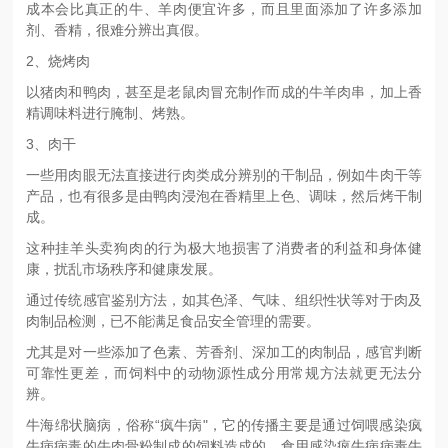
成本会比真正的牛、羊肉便宜许多，而且里面添加了许多添加
剂、香精，很难分辨出真假。
2、烧烤肉
以猪肉和鸭肉，甚至是老鼠肉冒充制作而成的牛羊肉串，加上香
精调味料进行腌制、烤熟。
3、肉干
一些用肉眼无法直接进行肉类成分辨别的干制品，例如牛肉干等
产品，也有很多是由鸭肉浸泡在香精里上色、调味，然后烤干制
成。
这种挂羊头卖狗肉的行为极大地损害了消费者的利益和身体健
康，扰乱市场秩序和健康发展。
通过传统感官鉴别方法，如其色泽、气味、组织性状等对于肉及
肉制品检测，已不能满足食品安全管理的需要。
尤其是对一些添加了色素、芳香剂、深加工的肉制品，感官判断
可靠性更差，而饲料中的动物源性成分用常规方法就更无法分
辨。
牛海绵状脑病，俗称“疯牛病"，它的传播主要是通过饲喂感染疯
牛病病毒的牛肉骨粉制成的饲料造成的，食用感染疯牛病病毒牛