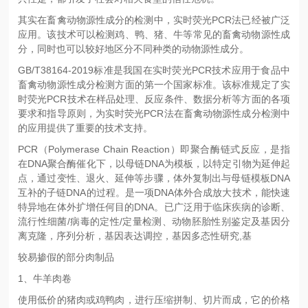
其实在畜禽动物源性成分的检测中，实时荧光PCR法已经被广泛
应用。该技术可以检测鸡、鸭、猪、牛等常见的畜禽动物源性成
分，同时也可以较好地区分不同种类的动物源性成分。
GB/T38164-2019标准是我国在实时荧光PCR技术应用于食品中
畜禽动物源性成分检测方面的第一个国家标准。该标准规定了实
时荧光PCR技术在样品处理、反应条件、数据分析等方面的各项
要求和指导原则，为实时荧光PCR法在畜禽动物源性成分检测中
的应用提供了重要的技术支持。
PCR（Polymerase Chain Reaction）即聚合酶链式反应，是指
在DNA聚合酶催化下，以母链DNA为模板，以特定引物为延伸起
点，通过变性、退火、延伸等步骤，体外复制出与母链模板DNA
互补的子链DNA的过程。是一项DNA体外合成放大技术，能快速
特异地在体外扩增任何目的DNA。已广泛用于临床疾病的诊断、
流行性细菌/病毒的定性/定量检测、动物胚胎性别鉴定及基因分
离克隆，序列分析，基因表达调控，基因多态性研究,基
较易掺假的部分肉制品
1、牛羊肉卷
使用低价的猪肉或鸡鸭肉，进行压缩拼制、切片而成，它的价格