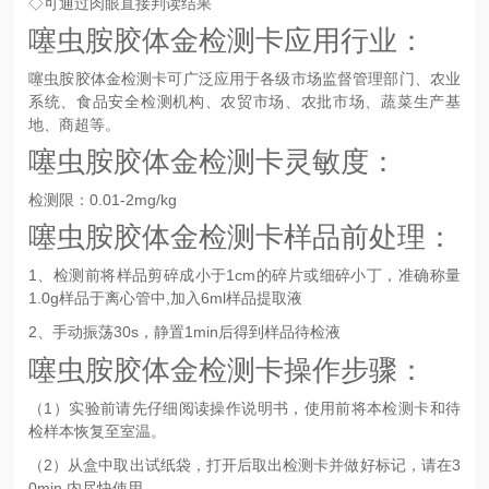
◇可通过肉眼直接判读结果
噻虫胺胶体金检测卡应用行业：
噻虫胺
胶体金检测卡
可广泛应用于各级市场监督管理部门、农业
系统、食品安全检测机构、农贸市场、农批市场、蔬菜生产基
地、商超等。
噻虫胺胶体金检测卡灵敏度：
检测限：0.01-2mg/kg
噻虫胺胶体金检测卡样品前处理：
1、检测前将样品剪碎成小于1cm的碎片或细碎小丁，准确称量
1.0g样品于离心管中,加入6ml样品提取液
2、手动振荡30s，静置1min后得到样品待检液
噻虫胺胶体金检测卡
操作步骤：
（1）实验前请先仔细阅读操作说明书，使用前将本检测卡和待
检样本恢复至室温。
（2）从盒中取出试纸袋，打开后取出检测卡并做好标记，请在3
0min 内尽快使用。