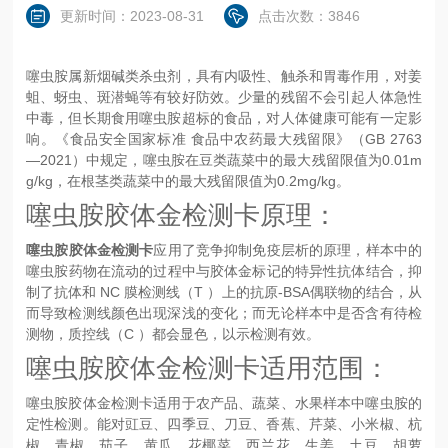
更新时间：2023-08-31
点击次数：3846
噻虫胺属新烟碱类杀虫剂，具有内吸性、触杀和胃毒作用，对姜
蛆、蚜虫、斑潜蝇等有较好防效。少量的残留不会引起人体急性
中毒，但长期食用噻虫胺超标的食品，对人体健康可能有一定影
响。《食品安全国家标准 食品中农药最大残留限》（GB 2763
—2021）中规定，噻虫胺在豆类蔬菜中的最大残留限值为0.01m
g/kg，在根茎类蔬菜中的最大残留限值为0.2mg/kg。
噻虫胺胶体金检测卡原理：
噻虫胺
胶体金检测卡
应用了竞争抑制免疫层析的原理，样本中的
噻虫胺
药物在流动的过程中与胶体金标记的特异性抗体结合，抑
制了抗体和 NC 膜检测线（T ）上的抗原-BSA偶联物的结合，从
而导致检测线颜色出现深浅的变化；而无论样本中是否含有待检
测物，质控线（C ）都会显色，以示检测有效。
噻虫胺胶体金检测卡适用范围：
噻虫胺胶体金检测卡适用于农产品、蔬菜、水果样本中噻虫胺的
定性检测。能对豇豆、四季豆、刀豆、香蕉、芹菜、小米椒、杭
椒、青椒、茄子、黄瓜、花椰菜、西兰花、生姜、土豆、胡萝