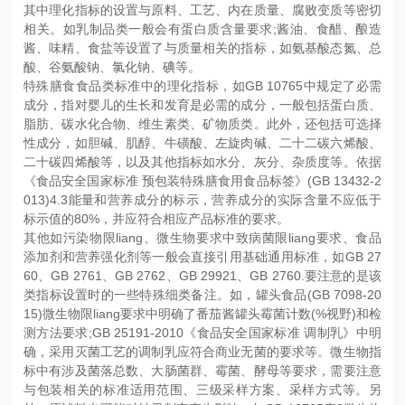
其中理化指标的设置与原料、工艺、内在质量、腐败变质等密切
相关。如乳制品类一般会有蛋白质含量要求;酱油、食醋、酿造
酱、味精、食盐等设置了与质量相关的指标，如氨基酸态氮、总
酸、谷氨酸钠、氯化钠、碘等。
特殊膳食食品类标准中的理化指标，如GB 10765中规定了必需
成分，指对婴儿的生长和发育是必需的成分，一般包括蛋白质、
脂肪、碳水化合物、维生素类、矿物质类。此外，还包括可选择
性成分，如胆碱、肌醇、牛磺酸、左旋肉碱、二十二碳六烯酸、
二十碳四烯酸等，以及其他指标如水分、灰分、杂质度等。依据
《食品安全国家标准 预包装特殊膳食用食品标签》(GB 13432-2
013)4.3能量和营养成分的标示，营养成分的实际含量不应低于
标示值的80%，并应符合相应产品标准的要求。
其他如污染物限liang、微生物要求中致病菌限liang要求、食品
添加剂和营养强化剂等一般会直接引用基础通用标准，如GB 27
60、GB 2761、GB 2762、GB 29921、GB 2760.要注意的是该
类指标设置时的一些特殊细类备注。如，罐头食品(GB 7098-20
15)微生物限liang要求中明确了番茄酱罐头霉菌计数(%视野)和检
测方法要求;GB 25191-2010《食品安全国家标准 调制乳》中明
确，采用灭菌工艺的调制乳应符合商业无菌的要求等。微生物指
标中有涉及菌落总数、大肠菌群、霉菌、酵母等要求，需要注意
与包装相关的标准适用范围、三级采样方案、采样方式等。另