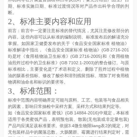
期、标准实施日期、标准过渡情况等对产品作出科学合理的判
断。
2、标准主要内容和应用
前言：前言中一定要注意标准的替代情况，尤其注意修改部分的
内容。这些内容可以从标准的编制说明、标准发布后的解读充分
掌握。如国家卫健委发布的关于《食品安全国家标准 植物油》
标准解读中指出，《食品安全国家标准 植物油》(GB 2716-201
8)是对《食用植物油卫生标准》(GB 2716-2005)和《食用植物
油煎炸过程中的卫生标准》(GB 7102.1-2003)的整合修订。与原
标准相比，主要变化是*了术语和定义、删除了煎炸过程中植物
油的羰基价指标、修改了酸价和溶剂残留指标、增加了对食用植
物调和油命名和标识的要求等。
3、标准范围：
标准中范围内容明确界定可能与原料、工艺、包装等与食品相关
的因素，影响日常抽检中采样方案、采样方式和结果判定等。
如《食品安全国家标准 蜜饯》(GB 14884-2016)中规定，本标准
适用于各类蜜饯产品，表明预包装、散装(无包装或非定量包装)
产品均应满足该标准要求。依据3.4微生物限liang表2的规定，对
无包装样品中的菌落总数、大肠菌群、霉菌进行结果判定时，需