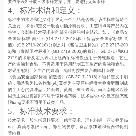
要依据表2 开展三级采样方案，并且要进行无菌采样。
4、标准术语和定义：
标准中的术语和定义对于界定一个产品是否属于该类标准范畴至
关重要。术语和定义一般会明确原料要求、工艺特点等产品内在
特性，会影响技术要求中的部分指标的判定结论。如，《食品安
全国家标准 酱油》(GB 2717-2018)和《食品安全国家标准 食
醋》(GB 2719-2018)分别是对《酱油卫生标准》(GB 2717-200
3)和《食醋卫生标准》(GB 2719-2003)的修订。GB 2717和GB
2719的术语及定义表明上述两项标准仅适用于传统酿造工艺生
产的酱油和食醋，不再适用于采用配制工艺生产的酱油和食醋。
对采用配制工艺生产的酱油、食醋将按照复合调味料管理。
《食品安全国家标准 酿造酱》(GB 2717-2018)术语和定义中明
确，酿造酱为以谷物和(或)豆类为主要原料经微生物发酵而制成
的半固态的调味品，如面酱、黄酱、蚕豆酱等。而西南地区以辣
椒为主的豆瓣酱则不属于该标准范畴，技术要求中的氨基酸态氮
限liang要求不适用于该类产品。
5、标准技术要求：
技术要求一般包括原料要求、感官要求、理化指标、污染物限lia
ng、真菌毒素限liang、微生物要求、食品添加剂和营养强化剂
等内容。