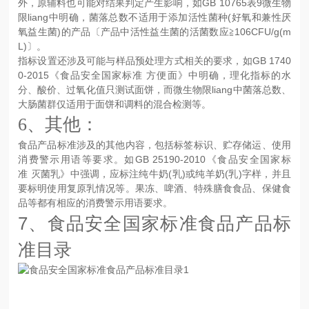
外，原辅料也可能对结果判定产生影响，如GB 10765表9微生物
限liang中明确，菌落总数不适用于添加活性菌种(好氧和兼性厌
氧益生菌)的产品〔产品中活性益生菌的活菌数应≧106CFU/g(m
L)〕。
指标设置还涉及可能与样品预处理方式相关的要求，如GB 1740
0-2015《食品安全国家标准 方便面》中明确，理化指标的水
分、酸价、过氧化值只测试面饼，而微生物限liang中菌落总数、
大肠菌群仅适用于面饼和调料的混合检测等。
6、其他：
食品产品标准涉及的其他内容，包括标签标识、贮存储运、使用
消费警示用语等要求。如GB 25190-2010《食品安全国家标
准 灭菌乳》中强调，应标注纯牛奶(乳)或纯羊奶(乳)字样，并且
要标明使用复原乳情况等。果冻、啤酒、特殊膳食食品、保健食
品等都有相应的消费警示用语要求。
7、
食品安全国家标准食品产品标
准目录