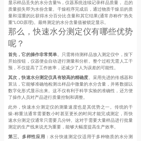
显示样品丢失的水分含量%，仪器系统连续记录样品质量， 总的
质量损失即为水份含量。干燥程序完成后，通过物质干燥后的质
量和湿重的比获得水分百分比含量和其它结果(通常亦称作“热失
重"LOD原理)。最终测定的水分含量值被锁定显示。
那么，快速水分测定仪有哪些优势
呢？
首先，它的操作非常简单
。只需将待测样品放入测定仪中，按下
开始按钮，仪器便会自动进行测量和分析。整个过程无需人工干
预，不仅提高了工作效率，还减少了人为误差的可能性。
其次，快速水分测定仪具有较高的精确度
。采用先进的传感器和
算法，它能够准确地检测出样品中微量的水分含量，并将数据以
数字化形式显示出来。这不仅有利于科学实验的准确性，还方便
了操作人员对产品进行质量控制和调整。
此外，快速水分测定仪的测量速度也是其优势之一。传统的干
燥-称重法通常需要数小时甚至更长的时间才能完成测定，而快
速水分测定仪通常只需要几分钟。这对于需要大量样品进行批量
测定的生产线来说尤为重要，能够大幅度提高生产效率。
第三、多样性应用
：水分快速测定仪适用于多种物质的水分测