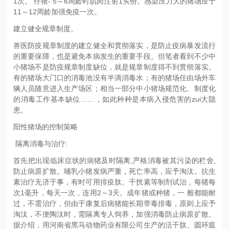
1次。 仔猪- 5～6周龄时肌肉注射1头份。感染压力大的猪场应于
11～12周龄加强免疫一次。
建立健全规章制度。
兽医防疫规章制度的建立健全和贯彻落实，是防止疫病暴发流行
的重要保障，也是避免本病发生的重要手段。但笔者看到不少中
小猪场不是防疫规章制度缺位，就是规章制度得不到贯彻落实。
有的猪场大门口的消毒池没有半滴消毒水；有的猪场任由场外车
辆人员随意进入生产场区；相当一部分中小猪场规范化、制度化
的消毒工作基本缺位……，如此种种是本病入侵危害的zui大隐
患。
阳性猪场的控制策略
隔离消毒与治疗:
首先把出现临床症状的病猪及时隔离,严格消毒被其污染的栏舍,
防止病原扩散。哺乳小猪发病严重，死亡率高，应予淘汰。抗生
素治疗无济于事，有时可用排疫肽、干扰素等制剂试治，每猪每
次1毫升，每天一次，连用2～3天。成年猪或种猪，一 般都能耐
过，不需治疗，但由于康复后病猪能长期带毒排毒，原则上应予
淘汰，不便陶汰时，需隔离专人饲养，加强消毒防止病原扩散。
据介绍，用河南省黑马动物药业有限公司生产的活干肽、圆环瘟