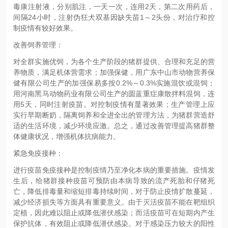
毒康注射液，分别肌注，一天一次，连用2天，第二次用药后，
间隔24小时，注射伪狂犬双基因缺失苗1～2头份，对治疗和控
制疫情有较好效果。
改善饲养管理：
对全群实施优饲，为各个生产阶段的猪群提供、合理和充足的营
养物质，满足机体营需求；加强保健，用广东中山市动物营养保
健有限公司生产的加强保易多按0.2%～0.3%实施混饮或混饲；
用河南黑马动物药业有限公司生产的圆蓝重症康散拌料混饲，连
用5天，同时注射疫苗。对控制疫情有显著效果；生产管理上应
实行早期断奶，隔离饲养和全进全出的管理方法，为猪群营造舒
适的生活环境，减少环境应激。总之，通过改善管理提高猪群整
体健康状况，增强机体抗病能力。
紧急免疫接种：
进行疫苗免疫接种是控制疫情乃至净化本病的重要措施。疫情发
生后，给猪群接种疫苗可预防由本病导致的流产死胎和仔猪死
亡，降低排毒量和缩短排毒持续时间，对于防止疫情扩散蔓延，
减少经济损失等方面具有重要意义。由于灭活疫苗不能在靶组织
定植，因此难以阻止或降低潜伏感染；而活疫苗可在短期内产生
保护抗体，有效阻止或降低潜伏感染。对于感染压力较大的阳性