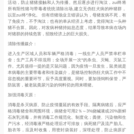
活动，防止猪猪接触和人为传播。然后逐步进行淘汰，zui终将
所有阳性猪与带毒者统统清除出场,建立无伪狂犬病的种猪群，
以至zui终*净化。 但有些猪场业主错误认为，母猪发病不死，有
了免疫力，不予淘汰；也有的单从经济上考虑，觉得淘汰一头种
猪不合算。因此，对发病种猪持姑息态度，结果导致本病在场内
对猪群的持续危害，招致经济上的巨大损失。
清除传播媒介：
进入生产区域人员和车辆严格消毒；一线生产人员严禁串栏串
舍；生产工具不得混用；全场开展一次*的杀虫、灭蝇、灭鼠工
作。尤其值得一提的是灭鼠问题，因为疫情一旦发生，鼠类就是
本病毒的主要带毒者和传染媒介，是猪场控制伪狂犬病工作中不
容忽视的重要环节，应予高度重视。同时，要加强饲料保管，严
防鼠害，被老鼠粪尿污染的饲料切勿用来喂猪。
加强消毒灭原：
消毒是杀灭病原、防止疫情蔓延的有效手段。隔离病猪后，应严
格消毒猪舍和周围环境，病猪舍可用2％～3%烧碱液或20%新鲜
石灰乳消毒，并将消毒工作规范化、制度化；粪便、污染物和生
产污水，经消毒液严格处理后才可排放；病死猪尸及流产胎儿、
胎衣等，应及时收集，用密封袋装好，深埋处理，防止病原扩