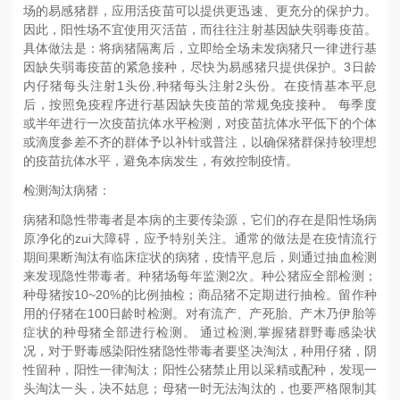
场的易感猪群，应用活疫苗可以提供更迅速、更充分的保护力。
因此，阳性场不宜使用灭活苗，而往往注射基因缺失弱毒疫苗。
具体做法是：将病猪隔离后，立即给全场未发病猪只一律进行基
因缺失弱毒疫苗的紧急接种，尽快为易感猪只提供保护。3日龄
内仔猪每头注射1头份,种猪每头注射2头份。在疫情基本平息
后，按照免疫程序进行基因缺失疫苗的常规免疫接种。 每季度
或半年进行一次疫苗抗体水平检测，对疫苗抗体水平低下的个体
或滴度参差不齐的群体予以补针或普注，以确保猪群保持较理想
的疫苗抗体水平，避免本病发生，有效控制疫情。
检测淘汰病猪：
病猪和隐性带毒者是本病的主要传染源，它们的存在是阳性场病
原净化的zui大障碍，应予特别关注。通常的做法是在疫情流行
期间果断淘汰有临床症状的病猪，疫情平息后，则通过抽血检测
来发现隐性带毒者。种猪场每年监测2次。种公猪应全部检测；
种母猪按10~20%的比例抽检；商品猪不定期进行抽检。留作种
用的仔猪在100日龄时检测。对有流产、产死胎、产木乃伊胎等
症状的种母猪全部进行检测。 通过检测,掌握猪群野毒感染状
况，对于野毒感染阳性猪隐性带毒者要坚决淘汰，种用仔猪，阴
性留种，阳性一律淘汰；阳性公猪禁止用以采精或配种，发现一
头淘汰一头，决不姑息；母猪一时无法淘汰的，也要严格限制其