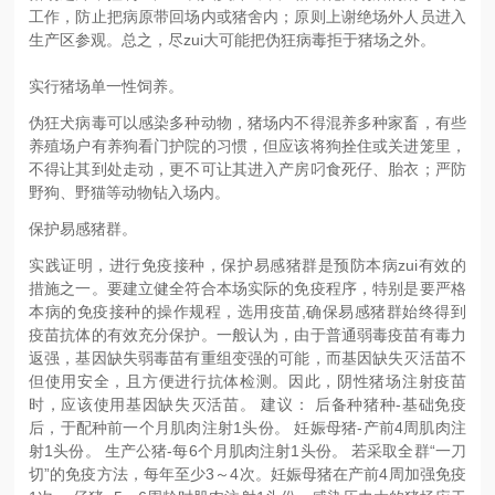
工作，防止把病原带回场内或猪舍内；原则上谢绝场外人员进入
生产区参观。总之，尽zui大可能把伪狂病毒拒于猪场之外。
实行猪场单一性饲养。
伪狂犬病毒可以感染多种动物，猪场内不得混养多种家畜，有些
养殖场户有养狗看门护院的习惯，但应该将狗拴住或关进笼里，
不得让其到处走动，更不可让其进入产房叼食死仔、胎衣；严防
野狗、野猫等动物钻入场内。
保护易感猪群。
实践证明，进行免疫接种，保护易感猪群是预防本病zui有效的
措施之一。要建立健全符合本场实际的免疫程序，特别是要严格
本病的免疫接种的操作规程，选用疫苗,确保易感猪群始终得到
疫苗抗体的有效充分保护。一般认为，由于普通弱毒疫苗有毒力
返强，基因缺失弱毒苗有重组变强的可能，而基因缺失灭活苗不
但使用安全，且方便进行抗体检测。因此，阴性猪场注射疫苗
时，应该使用基因缺失灭活苗。 建议： 后备种猪种-基础免疫
后，于配种前一个月肌肉注射1头份。 妊娠母猪-产前4周肌肉注
射1头份。 生产公猪-每6个月肌肉注射1头份。 若采取全群“一刀
切”的免疫方法，每年至少3～4次。妊娠母猪在产前4周加强免疫