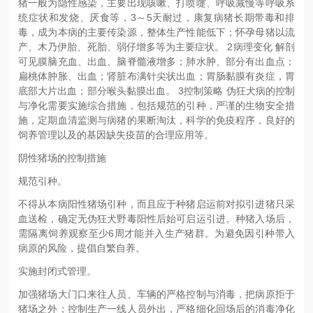
猪一般为隐性感染，主要出现咳嗽、打喷嚏、呼吸减慢等呼吸系
统症状和发烧、厌食等，3～5天耐过，康复病猪长期带毒和排
毒，成为本病的主要传染源，整体生产性能低下；怀孕母猪以流
产、木乃伊胎、死胎、弱仔增多等为主要症状。 2病理变化 解剖
可见膜脑充血、出血、脑脊髓液增多；肺水肿、部分有出血点；
扁桃体肿胀、出血；肾脏布满针尖状出血；胃肠黏膜有炎症，胃
底部大片出血；部分喉头黏膜出血。 3控制策略 伪狂犬病的控制
与净化需要实施综合措施，包括规范的引种，严谨的生物安全措
施，定期血清监测与病猪的果断淘汰，科学的免疫程序，良好的
饲养管理以及的基因缺失疫苗的合理应用等。
阴性猪场的控制措施
规范引种。
不得从本病阳性猪场引种，而且应于种猪启运前对拟引进猪只采
血送检，确定无伪狂犬野毒阳性后始可启运引进。种猪入场后，
需隔离饲养观察至少6周才能并入生产猪群。为避免因引种带入
病原的风险，提倡自繁自养。
实施封闭式管理。
加强猪场大门口来往人员、车辆的严格控制与消毒，把病原拒于
猪场之外；控制生产一线人员外出，严格细化回场后的消毒净化