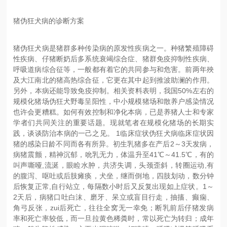
猪伪狂犬病的诊断方案
猪伪狂犬病是猪群多种传染病的原发性疾病之一。种猪繁殖障碍
性疾病、仔猪断奶后多系统衰竭综合症、猪群免疫抑制性疾病、
呼吸道病综合征等，一般都有着它的共同参与和危害。前两年殃
及大江南北的猪高热综合征，它更在其中起到推波助澜的作用。
另外，本病还能导致免疫抑制。相关资料表明，我国50%左右的
规模化猪场伪狂犬野毒呈阳性，中小规模猪场和散养户感染情况
也许会更糟糕。如何有效控制和净化本病，已是养猪人士和专家
学者们共同关注的重要话题。现就笔者在规模化猪场的长期实
践，谈谈防治本病的一己之见。 1临床症状
伪狂犬
病临床症状因
猪的感染日龄不同而各有所异。初生乳猪多在产后2～3天发病，
病猪震颤，精神沉郁，吮乳无力，体温升至41℃～41.5℃，有的
叫声嘶哑,流涎，眼睑水肿，共济失调，头颈歪斜，转圈运动,有
的腹泻、呕吐或后肢瘫痪，犬坐，继而倒地，四肢划动，数分钟
后恢复正常,自行站立，每隔数小时后又反复出现如上症状。1～
2天后，病猪口吐白沫、磨牙、呆立或盲目行走，抽搐、癫痫、
角弓反张，zui后死亡，往往全窝无一幸免；断乳前后仔猪发病
率和死亡率较低，而一旦拉黄色稀粪时，常以死亡为转归；成年