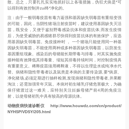
散。总之，只要扎扎实实地抓好以上各项措施，伪狂犬病是*可
以得到有效控制并zui终*净化的。
注：由于一般弱毒疫苗有毒力返强和基因缺失弱毒苗有重组变强
的可能，因此，当阴性猪场注射疫苗时，建议使用基因缺失灭活
苗，既安全，又便于鉴别野毒感染抗体和疫苗抗体;而发生疫情
后，为使受威胁的易感猪群尽快得到疫苗抗体的有效保护，应选
用基因缺失弱毒苗。免疫接种时 ， 一个猪场只能使用同一种基
因缺失弱毒苗，不能使用两种或多种基因缺失弱毒苗，以防发生
基因重组现象。感染后的母猪能长期带毒与排毒，对其实施免疫
接种能有效降低其排毒量、缩短其排毒持续时间，对控制疫情具
有重要意义。稀释疫苗须用稀释液，不得以生理盐水或纯净水代
替。病猪和隐性带毒者以及鼠类是本病的主要传染源,要*病原、
净化猪场,必须定期进行抽样检测,发现病猪和隐性带毒者,并果断
淘汰；还需加强常年灭鼠。本病对初生哺乳仔猪危害极大，为确
保仔猪渡过这一难关，应特别关注妊娠母猪产前4周的免疫注
射，以使母猪初乳中具有较高的母源抗体。
动物疫病快速诊断仪 http://www.houwdz.com/cn/product/
NYHSP/VDSY/205.html