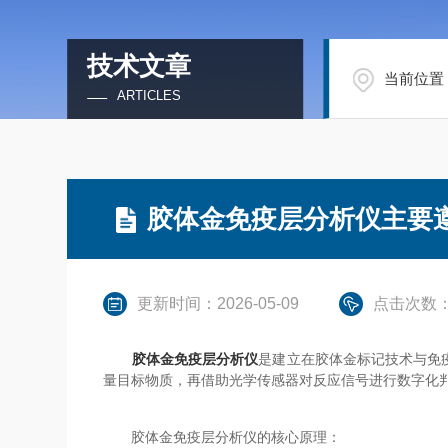
技术文章
当前位置
ARTICLES
胶体金免疫层分析仪主要遵
更新时间：2026-05-09
点击次数：
胶体金免疫层分析仪
是建立在胶体金标记技术与免疫
量目标物质，再借助光学传感器对反应信号进行数字化
胶体金免疫层分析仪的核心原理：