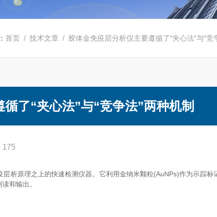
：
首页
/
技术文章
/ 胶体金免疫层分析仪主要遵循了“夹心法”与“竞
循了“夹心法”与“竞争法”两种机制
175
层析原理之上的快速检测仪器。它利用金纳米颗粒(AuNPs)作为示踪
判读和输出。