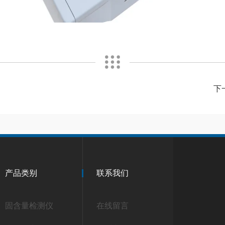
下
产品类别
联系我们
固含量检测仪
在线留言