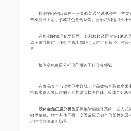
检测的秘密隐藏在一张看似普通的试纸条中，主要遵循
被检测线固定，形成红色复合条带。竞争法则适用于小
在检测的物理化学层面，金颗粒粒径通常在1纳米至1
离子体共振时，便会呈现出肉眼可见的红色条带。样品只需
果。
胶体金免疫层分析仪已服务于社会各领域：
在食品安全与动物卫生领域，它高效筛查蔬菜水果中
空和水路入境口岸的人兽共患病检疫拦截，胶体金分析仪
胶体金免疫层分析仪
正拥抱智能操作系统、嵌入式
敏度偏低、样本基质干扰、交叉反应导致的假阳性以及半
准的病原体诊断场景。