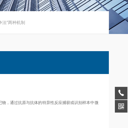
争法”两种机制
标记物，通过抗原与抗体的特异性反应捕获或识别样本中微