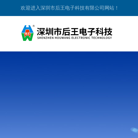
欢迎进入深圳市后王电子科技有限公司网站！