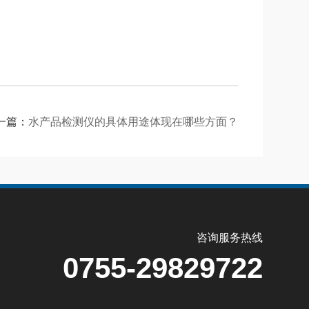
一篇：
水产品检测仪的具体用途体现在哪些方面？
咨询服务热线
0755-29829722