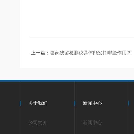
上一篇：
兽药残留检测仪具体能发挥哪些作用？
关于我们
新闻中心
公司简介
新闻中心