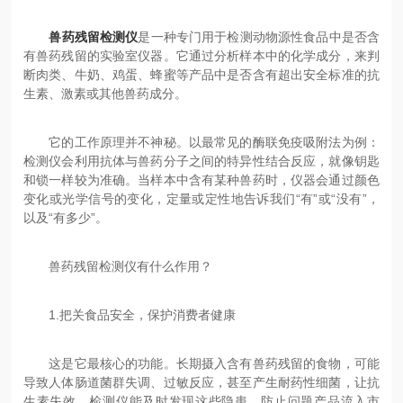
兽药残留检测仪
是一种专门用于检测动物源性食品中是否含
有兽药残留的实验室仪器。它通过分析样本中的化学成分，来判
断肉类、牛奶、鸡蛋、蜂蜜等产品中是否含有超出安全标准的抗
生素、激素或其他兽药成分。
它的工作原理并不神秘。以最常见的酶联免疫吸附法为例：
检测仪会利用抗体与兽药分子之间的特异性结合反应，就像钥匙
和锁一样较为准确。当样本中含有某种兽药时，仪器会通过颜色
变化或光学信号的变化，定量或定性地告诉我们“有”或“没有”，
以及“有多少”。
兽药残留检测仪有什么作用？
1.把关食品安全，保护消费者健康
这是它最核心的功能。长期摄入含有兽药残留的食物，可能
导致人体肠道菌群失调、过敏反应，甚至产生耐药性细菌，让抗
生素失效。检测仪能及时发现这些隐患，防止问题产品流入市