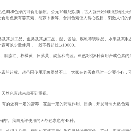
品色调和色泽的可食用物质。公元10世纪以前，古人就开始利用植物性天
天食用色素有姜黄素、胡萝卜素等。食用色素使人赏心悦目，刺激人们的
类及其加工品、鱼类及其加工品、醋、酱油、腐乳等调味品、水果及其制
可以少量使用，一般不得超过1/10000。
红、胭脂红、柠檬黄、日落黄、靛蓝和亮蓝。虽然对这6种食用合成色素的
色素的超标、超范围使用现象屡禁不止，大家在购买食品时一定要小心，
，天然色素越来越受到重视。
，有的还有一定的营养，甚至一定的药理作用。目前，开发研制天然色素
%的*。我国允许使用的天然色素也有48种。