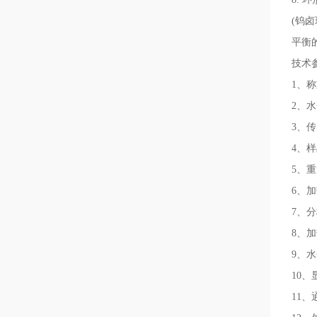
(钨
平衡
技术
1、称
2、水分
3、传
4、样
5、重
6、加
7、
8、
9、水
10
11、