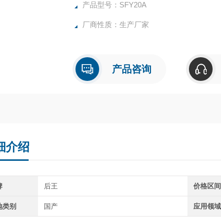
置以及超载保护等装置。是一种新型快速的水
产品型号：SFY20A
卤素水分测定仪_快速水分测定仪_红外线水
厂商性质：生产厂家
产品咨询
细介绍
牌
后王
价格区
地类别
国产
应用领