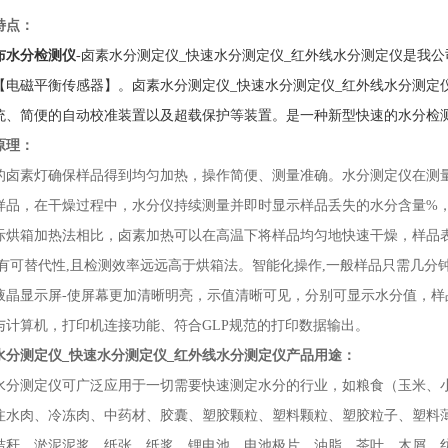
特点：
布水分检测仪
-卤素水分测定仪_快速水分测定仪_红外线水分测定仪
是我公
【电磁平衡传感器】。
卤素水分测定仪_快速水分测定仪_红外线水分测定
统、简便的自动校准装置以及超载保护等装置。是一种新型快速的水分检
原理：
的卤素灯确保样品得到均匀加热，操作简便、测量准确。水分测定仪在测
样品，在干燥过程中，水分仪持续测量并即时显示样品丢失的水分含量%
际烘箱加热法相比，卤素加热可以在高温下将样品均匀地快速干燥，样品
具有可替代性,且检测效率远远高于烘箱法。智能化操作,一般样品只需几
液晶显示屏-使屏幕更加清晰明亮，示值清晰可见，分别可显示水分值，
与计算机，打印机连接功能、符合GLP规范的打印数据输出。
水分测定仪_快速水分测定仪_红外线水分测定仪
产品用途：
水分测定仪可广泛应用于一切需要快速测定水分的行业，如粮食（玉米、
注水肉、冷冻肉、中药材、胶囊、塑胶颗粒、塑料颗粒、塑胶粒子、塑料
秸秆、淤泥泥浆、纸张、纸浆、锂电池、电池极片、油脂、茶叶、木屑、