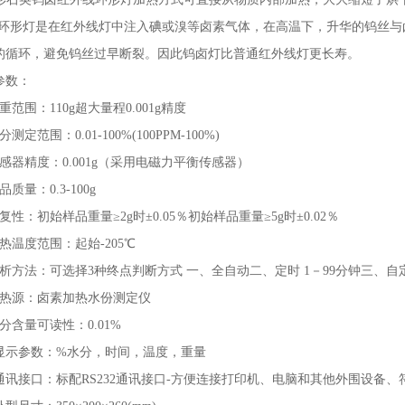
卤环形灯是在红外线灯中注入碘或溴等卤素气体，在高温下，升华的钨丝
的循环，避免钨丝过早断裂。因此钨卤灯比普通红外线灯更长寿。
参数：
重范围：110g超大量程0.001g精度
测定范围：0.01-100%(100PPM-100%)
感器精度：0.001g（采用电磁力平衡传感器）
品质量：0.3-100g
复性：初始样品重量≥2g时±0.05％初始样品重量≥5g时±0.02％
热温度范围：起始-205℃
分析方法：可选择3种终点判断方式 一、全自动二、定时 1－99分钟三、自
加热源：卤素加热水份测定仪
分含量可读性：0.01%
、显示参数：%水分，时间，温度，重量
通讯接口：标配RS232通讯接口-方便连接打印机、电脑和其他外围设备、符合