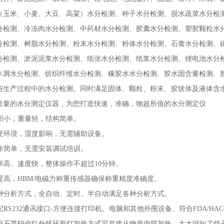
（玉米、小麦、大豆、高粱）水分检测、种子水分检测、脱水蔬菜水分检
分检测、冷冻肉水分检测、中药材水分检测、胶囊水分检测、塑胶颗粒水
分检测、树脂水分检测、粉末水分检测、粉体水分检测、石膏水分检测、
分检测、淤泥泥浆水分检测、纸张水分检测、纸浆水分检测、锂电池水分
木屑水分检测、纺织纤维水分检测、橡胶水水分检测、胶水固含量检测、
与生产过程中的水分检测。同时满足固体、颗粒、粉末、胶状体及液体含
质量的水分测定仪器，为您打造快速，准确，物超所值的水分测定仪
 体积小，重量轻，结构简单。
 不受环境，湿度影响，无需辅助设备。
 操作简单，无需安装调试培训。
 效率高、速度快，整体操作不超过10分钟。
 精度高，HBM/电磁力称重传感器确保称重精度准确度。
 多种分析方式，全自动、定时、半自动满足各种分析方式。
标配RS232通讯接口-方便连接打印机、电脑和其他外围设备、符合FDA/HA
 环形石英钨卤红外线环形灯加热方式可直接从物质内部加热，大大缩短了