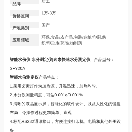
后王
品牌
1万-3万
价格区间
国产
产地类别
环保,食品/农产品,包装/造纸/印刷,纺
应用领域
织/印染,制药/生物制药
智能水份仪|水分测定仪|卤素快速水分测定仪
| 产品型号：
SFY20A
智能水份测定仪
产品特点：
1.采用卤素灯作为加热源，升温迅速，加热均匀.
2.水分仪测量精度，可达0.001g/0.001%
3.清晰的液晶显示屏，智能化的软件设计、以及人性化的键盘
布局，令操作过程更加简单、直观
4.标配RS232通讯接口，方便连接打印机、电脑和其他外围设
备