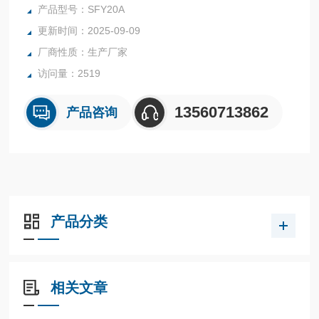
3.清晰的液晶显示屏，智能化的软件设计、以及人性化的键盘
产品型号：SFY20A
布局，令操作过程更加简单、直观
更新时间：2025-09-09
4.标配RS232通讯接口，方便连接打印机、电脑和其他外围设
厂商性质：生产厂家
备
5.符合GLP规范的打印数据输出
访问量：2519
应用范围：
该水分仪可广泛应用于一切需要快速测定水分的行业，广泛应
13560713862
产品咨询
用于工业、农业、医药、科研
产品分类
相关文章