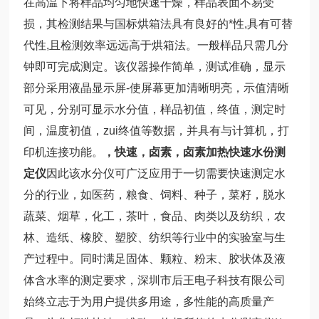
在高温下将样品均匀地快速干燥，样品表面不易受
损，其检测结果与国标烘箱法具有良好的*性,具有可替
代性,且检测效率远远高于烘箱法。一般样品只需几分
钟即可完成测定。该仪器操作简单，测试准确，显示
部分采用液晶显示屏-使屏幕更加清晰明亮，示值清晰
可见，分别可显示水分值，样品初值，终值，测定时
间，温度初值，zui终值等数据，并具有与计算机，打
印机连接功能。
，快速，卤素，卤素加热快速水份测
定仪
因此该水分仪可广泛应用于一切需要快速测定水
分的行业，如医药，粮食、饲料、种子，菜籽，脱水
蔬菜、烟草，化工，茶叶，食品、肉类以及纺织，农
林、造纸、橡胶、塑胶、纺织等行业中的实验室与生
产过程中。同时满足固体、颗粒、粉末、胶状体及液
体含水率的测定要求，深圳市后王电子科技有限公司
始终立志于为用户提供多用途，多性能的高质量产