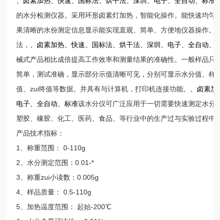
、卤素加热
、快速
、国标法
、烘干法
、深圳
、电子
、全自动
、标准
的水分检测仪器。采用环形卤素灯加热，智能化操作。能快速均匀
果清晰的水份测定信息显示能实现直观、简单、方便地仪器操作。
法，
、卤素加热
、快速
、国标法
、烘干法
、深圳
、电子
、全自动
、
械式产品相比成倍提高工作效率和测量结果的准确性。一般样品只
简单，测试准确，显示部分示值清晰可见，分别可显示水分值、样
值、zui终值等数据。并具有与计算机，打印机连接功能。
、卤素加
电子
、全自动
、标准
该水分仪可广泛应用于一切需要快速测定水分
塑胶、橡胶、化工、医药、食品、等行业中的生产过与实验过程中
产品技术指标：
1、称重范围： 0-110g
2、水分测定范围：0.01-*
3、称重zui小读数：0.005g
4、样品质量： 0.5-110g
5、加热温度范围： 起始-200℃