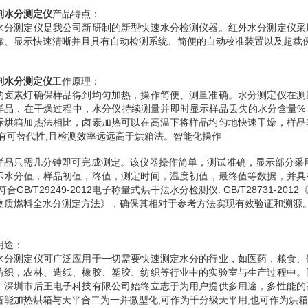
剂水分测定仪
产品特点：
水分测定仪是我公司新研制的新型快速水分检测仪器。红外水分测定仪采
靠、显示快速清晰并且具有自动检测系统、简便的自动校准装置以及超载
剂水分测定仪
工作原理：
的卤素灯确保样品得到均匀加热，操作简便、测量准确。水分测定仪在测
样品，在干燥过程中，水分仪持续测量并即时显示样品丢失的水分含量%
际烘箱加热法相比，卤素加热可以在高温下将样品均匀地快速干燥，样品
具有可替代性,且检测效率远远高于烘箱法。智能化操作
样品只需几分钟即可完成测定。该仪器操作简单，测试准确，显示部分采
示水分值，样品初值，终值，测定时间，温度初值，最终值等数据，并具
符合GB/T29249-2012电子称量式烘干法水分检测仪. GB/T28731-20
物质燃料全水分测定方法》，确保其相对于参考方法实现有效验证和溯源
用途：
水分测定仪可广泛应用于一切需要快速测定水分的行业，如医药，粮食、
纺织，农林、造纸、橡胶、塑胶、纺织等行业中的实验室与生产过程中。
，深圳市后王电子科技有限公司始终立志于为用户提供多用途，多性能的
智能加热烘箱与天平合二为一并微型化,可作为千分级天平用,也可作为烘