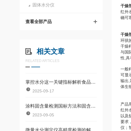
固体水分仪
干燥
红外
确可
查看全部产品
干燥
环状
干燥
相关文章
与国
性,
RELATED ARTICLES
一般
可显
输出,
掌控水分这一关键指标解析食品水分测定仪与食品质量基石
体生
2025-09-17
产品
涂料固含量检测国标方法和固含量快速检测仪方法对比
红外
2023-09-05
以及
要求
仪；
​微量水分测定仪高精度检测的解决方案