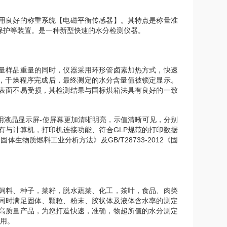
用良好的称重系统【电磁平衡传感器】。其特点是称量准
保护等装置。是一种新型快速的水分检测仪器。
量样品重量的同时，仪器采用环形管卤素加热方式，快速
，干燥程序完成后，最终测定的水分含量值被锁定显示。
表面不易受损，其检测结果与国标烘箱法具有良好的一致
用液晶显示屏-使屏幕更加清晰明亮，示值清晰可见，分别
有与计算机，打印机连接功能、符合GLP规范的打印数据
12《固体生物质燃料工业分析方法》及GB/T28733-2012《固
。
饲料、种子，菜籽，脱水蔬菜、化工，茶叶，食品、肉类
同时满足固体、颗粒、粉末、胶状体及液体含水率的测定
高质量产品，为您打造快速，准确，物超所值的水分测定
箱用。