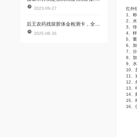
2023-09-27
红外
1、称
2、水
后王农药残留胶体金检测卡，全家人的健康守护神
3、
2025-08-26
4、样
5、重
6、加
7、
8、
9、水
10
11
12、
13、
14、
15、
16、