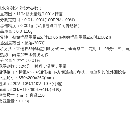
线水分测定仪技术参数：
重范围：110g超大量程0.001g精度
分测定范围：0.01-100%(100PPM-100%)
传感器精度：0.001g（采用电磁力平衡传感器）
品质量：0.3-110g
复性：初始样品重量≥2g时±0.05％初始样品重量≥5g时±0.02％
热温度范围：起始-205℃
分析方法：可选择3种终点判断方式 一、全自动二、定时 1－99分钟三、
加热源：卤素加热水份测定仪
分含量可读性：0.01%
、显示参数：%水分，时间，温度，重量
、通讯接口：标配RS232通讯接口-方便连接打印机、电脑和其他外围设备、符
外型尺寸：350×200×260(mm)
电源：220V±10%/110V±10%(可选)
频率：50Hz±1Hz/60Hz±1Hz(可选)
秤盘尺寸（mm）直径110
仪器重量：10 Kg