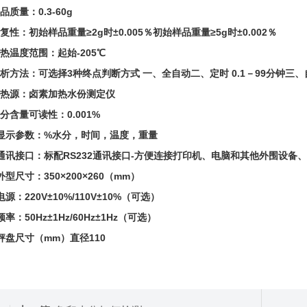
品质量：0.3-60g
复性：初始样品重量≥2g时±0.005％初始样品重量≥5g时±0.002％
热温度范围：起始-205℃
分析方法：可选择3种终点判断方式 一、全自动二、定时 0.1－99分钟三
加热源：卤素加热水份测定仪
分含量可读性：0.001%
、显示参数：%水分，时间，温度，重量
、通讯接口：标配RS232通讯接口-方便连接打印机、电脑和其他外围设备、符
外型尺寸：350×200×260（mm）
电源：220V±10%/110V±10%（可选）
频率：50Hz±1Hz/60Hz±1Hz（可选）
秤盘尺寸（mm）直径110