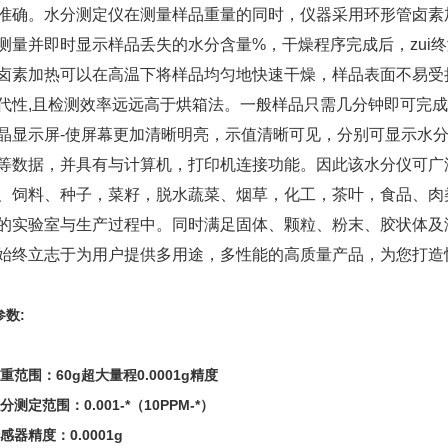
准确。水分测定仪在测量样品重量的同时，仪器采用环形管卤素
测量并即时显示样品丢失的水分含量%，干燥程序完成后，zui
卤素加热可以在高温下将样品均匀地快速干燥，样品表面不易受损
代性,且检测效率远远高于烘箱法。一般样品只需几分钟即可完
晶显示屏-使屏幕更加清晰明亮，示值清晰可见，分别可显示水分
等数据，并具有与计算机，打印机连接功能。因此该水分仪可广
、饲料、种子，菜籽，脱水蔬菜、烟草，化工，茶叶，食品、肉
的实验室与生产过程中。同时满足固体、颗粒、粉末、胶状体及
始终立志于为用户提供多用途，多性能的高质量产品，为您打造快
参数:
重范围：60g超大量程0.0001g精度
分测定范围：0.001-*（10PPM-*）
感器精度：0.0001g