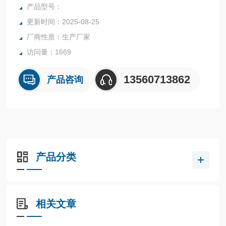
行业中的实验室与生产过程中。同时满足固体、颗粒、粉末、
产品型号：
胶状体及液体含水率的测定要求，深圳市后王电子科技有限公
更新时间：2025-08-25
司始终立志于为用户提供多用途，多性能的高质量产品，为您
厂商性质：生产厂家
打造快速，准确，物超所值的水分测定仪**。
访问量：1669
13560713862
产品咨询
产品分类
相关文章