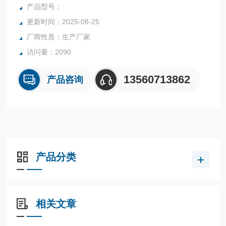
行业中的实验室与生产过程中。同时满足固体、颗粒、粉末、
产品型号：
胶状体及液体含水率的测定要求，深圳市后王电子科技有限公
更新时间：2025-08-25
司始终立志于为用户提供多用途，多性能的高质量产品，为您
厂商性质：生产厂家
打造快速，准确，物超所值的水分测定仪**。
访问量：2090
13560713862
产品咨询
产品分类
相关文章