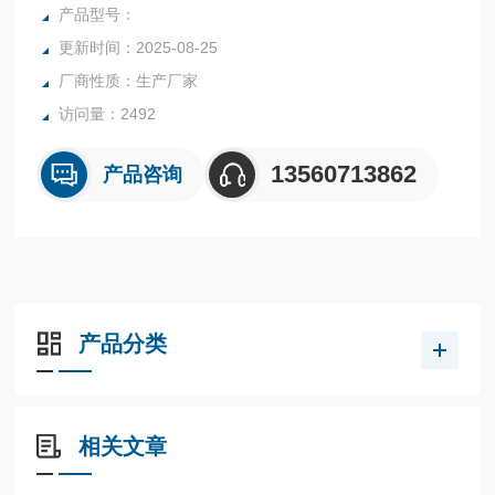
行业中的实验室与生产过程中。同时满足固体、颗粒、粉末、
产品型号：
胶状体及液体含水率的测定要求，深圳市后王电子科技有限公
更新时间：2025-08-25
司始终立志于为用户提供多用途，多性能的高质量产品，为您
厂商性质：生产厂家
打造快速，准确，物超所值的水分测定仪**。
访问量：2492
13560713862
产品咨询
产品分类
相关文章