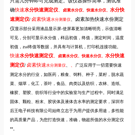
只需几分钟即可完成测定。该仪器操作简单，测试准
确
快速
水分快速测定仪
、
水分快
卤素水分仪、快速水分仪、
速测定仪
卤素
快速
、
卤素加热快速水份测定
/
水分测量仪
仪
显示部分采用液晶显示屏-使屏幕更加清晰明亮，示值清晰
可见，分别可显示水分值，样品初值，终值，测定时间，温度
初值，zui终值等数据，并具有与计算机，打印机连接功能。
快速
水分快速测定仪
、
水分快速
卤素水分仪、快速水分仪、
测定仪
卤素
快速
、
、
广泛应用于一切需要快速
/
水分测量仪
测定水分的行业，如医药，粮食、饲料、种子，菜籽，脱水蔬
菜、烟草，化工，茶叶，食品、肉类以及纺织，农林、造纸、
橡胶、塑胶、纺织等行业中的实验室与生产过程中。同时满足
固体、颗粒、粉末、胶状体及液体含水率的测定要求，深圳市
后王电子科技有限公司始终立志于为用户提供多用途，多性能
的高质量产品，为您打造快速，准确，物超所值的水分测定仪
**。