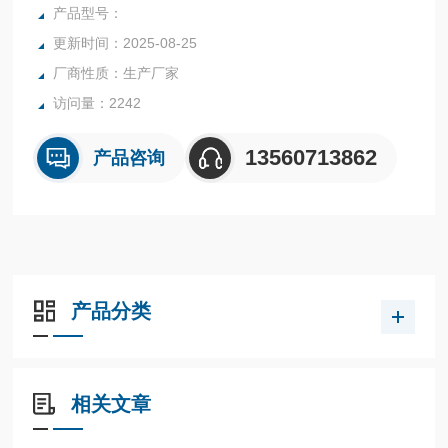
行业中的实验室与生产过程中。同时满足固体、颗粒、粉末、
产品型号：
胶状体及液体含水率的测定要求，深圳市后王电子科技有限公
更新时间：2025-08-25
司始终立志于为用户提供多用途，多性能的高质量产品，为您
厂商性质：生产厂家
打造快速，准确，物超所值的水分测定仪**。
访问量：2242
13560713862
产品咨询
产品分类
相关文章