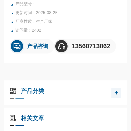
等行业中的实验室与生产过程中。同时满足固体、颗粒、粉
产品型号：
末、胶状体及液体含水率的测定要求，深圳市后王电子科技有
更新时间：2025-08-25
限公司始终立志于为用户提供多用途，多性能的高质量产品，
厂商性质：生产厂家
为您打造快速，准确，物超所值的水分测定仪**。
访问量：2482
13560713862
产品咨询
产品分类
相关文章