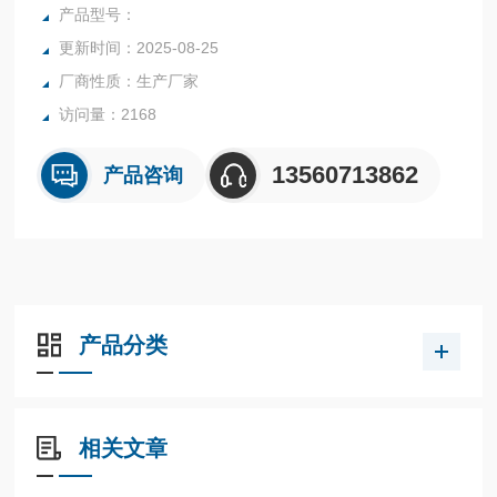
行业中的实验室与生产过程中。同时满足固体、颗粒、粉末、
产品型号：
胶状体及液体含水率的测定要求，深圳市后王电子科技有限公
更新时间：2025-08-25
司始终立志于为用户提供多用途，多性能的高质量产品，为您
厂商性质：生产厂家
打造快速，准确，物超所值的水分测定仪**。
访问量：2168
13560713862
产品咨询
产品分类
相关文章