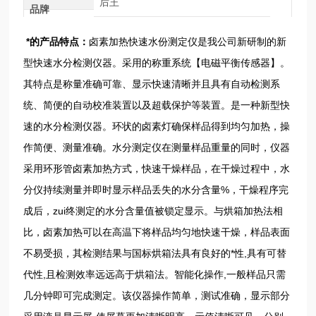
后王
品牌
*的产品特点：
卤素加热快速水份测定仪是我公司新研制的新
型快速水分检测仪器。采用的称重系统【电磁平衡传感器】。
其特点是称量准确可靠、显示快速清晰并且具有自动检测系
统、简便的自动校准装置以及超载保护等装置。是一种新型快
速的水分检测仪器。环状的卤素灯确保样品得到均匀加热，操
作简便、测量准确。水分测定仪在测量样品重量的同时，仪器
采用环形管卤素加热方式，快速干燥样品，在干燥过程中，水
分仪持续测量并即时显示样品丢失的水分含量%，干燥程序完
成后，zui终测定的水分含量值被锁定显示。与烘箱加热法相
比，卤素加热可以在高温下将样品均匀地快速干燥，样品表面
不易受损，其检测结果与国标烘箱法具有良好的*性,具有可替
代性,且检测效率远远高于烘箱法。智能化操作,一般样品只需
几分钟即可完成测定。该仪器操作简单，测试准确，显示部分