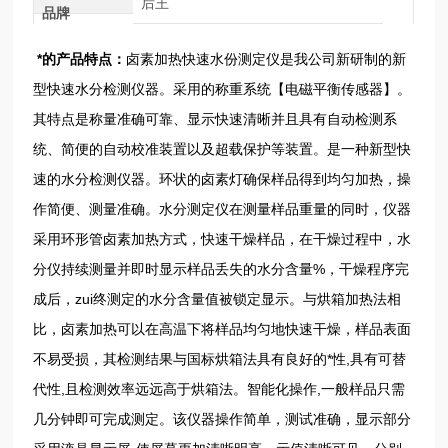
后王
品牌
*的产品特点：
卤素加热快速水份测定仪是我公司新研制的新
型快速水分检测仪器。采用的称重系统【电磁平衡传感器】。
其特点是称量准确可靠、显示快速清晰并且具有自动检测系
统、简便的自动校准装置以及超载保护等装置。是一种新型快
速的水分检测仪器。环状的卤素灯确保样品得到均匀加热，操
作简便、测量准确。水分测定仪在测量样品重量的同时，仪器
采用环形管卤素加热方式，快速干燥样品，在干燥过程中，水
分仪持续测量并即时显示样品丢失的水分含量%，干燥程序完
成后，zui终测定的水分含量值被锁定显示。与烘箱加热法相
比，卤素加热可以在高温下将样品均匀地快速干燥，样品表面
不易受损，其检测结果与国标烘箱法具有良好的*性,具有可替
代性,且检测效率远远高于烘箱法。智能化操作,一般样品只需
几分钟即可完成测定。该仪器操作简单，测试准确，显示部分