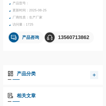
行业中的实验室与生产过程中。同时满足固体、颗粒、粉末、
产品型号：
胶状体及液体含水率的测定要求，深圳市后王电子科技有限公
更新时间：2025-08-25
司始终立志于为用户提供多用途，多性能的高质量产品，为您
厂商性质：生产厂家
打造快速，准确，物超所值的水分测定仪**。
访问量：1725
13560713862
产品咨询
产品分类
相关文章