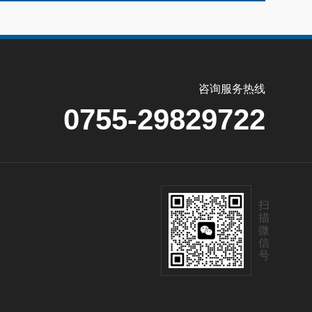
咨询服务热线
0755-29829722
扫
描
微
信
号