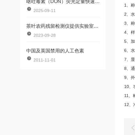
​呕吐毒素（DON）荧光定量快速检测仪-开箱即检·精准·高效·合规
1、称
2025-09-11
2、水
3、称
茶叶农药残留检测仪提供实验室的检测结果
4、样
2023-09-28
5、加
6、水
中国及英国禁用的人工色素
7、显
2011-11-01
8、通
9、外
10、
11、
12、