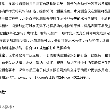
可靠、显示快速清晰并且具有自动检测系统、简便的自动校准装置以及超
灯确保样品得到均匀加热，操作简便、测量准确。水分测定仪在测量样品
在干燥过程中，水分仪持续测量并即时显示样品丢失的水分含量%，干燥程
法相比，卤素加热可以在高温下将样品均匀地快速干燥，样品表面不易受损
且检测效率远远高于烘箱法。智能化操作,一般样品只需几分钟即可完成测
使屏幕更加清晰明亮，示值清晰可见，分别可显示水分值，样品初值，终值
打印机连接功能、符合GLP规范的打印数据输出。
用途
：该水分仪可广泛应用于一切需要快速测定水分的行业，如医药，粮
、肉类以及纺织，农林、造纸、橡胶、塑胶、纺织等行业中的实验室与生
的测定要求，深圳市后王电子科技有限公司始终立志于为用户提供多用途
定仪**。www.chem17.com/st115792/Price_4021599.html
参数:
技术指标：