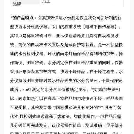
后王
品牌
*的产品特点：
卤素加热快速水份测定仪是我公司新研制的新
型快速水分检测仪器。采用的称重系统【电磁平衡传感器】。
其特点是称量准确可靠、显示快速清晰并且具有自动检测系
统、简便的自动校准装置以及超载保护等装置。是一种新型快
速的水分检测仪器。环状的卤素灯确保样品得到均匀加热，操
作简便、测量准确。水分测定仪在测量样品重量的同时，仪器
采用环形管卤素加热方式，快速干燥样品，在干燥过程中，水
分仪持续测量并即时显示样品丢失的水分含量%，干燥程序完
成后，zui终测定的水分含量值被锁定显示。与烘箱加热法相
比，卤素加热可以在高温下将样品均匀地快速干燥，样品表面
不易受损，其检测结果与国标烘箱法具有良好的*性,具有可替
代性,且检测效率远远高于烘箱法。智能化操作,一般样品只需
几分钟即可完成测定。该仪器操作简单，测试准确，显示部分