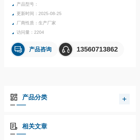
行业中的实验室与生产过程中。同时满足固体、颗粒、粉末、
产品型号：
胶状体及液体含水率的测定要求，深圳市后王电子科技有限公
更新时间：2025-08-25
司始终立志于为用户提供多用途，多性能的高质量产品，为您
厂商性质：生产厂家
打造快速，准确，物超所值的水分测定仪**。
访问量：2204
13560713862
产品咨询
产品分类
相关文章