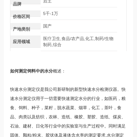
后王
品牌
5千-1万
价格区间
国产
产地类别
医疗卫生,食品/农产品,化工,制药/生物
应用领域
制药,综合
如何测定饲料中的水分
概述：
快速水分测定仪是我公司新研制的新型快速水分检测仪器。快
速水分测定仪用于一切需要快速测定水分的行业，如医药，粮
食、饲料、种子，菜籽，脱水蔬菜、烟草，化工，茶叶，食
品、肉类以及纺织，农林、造纸、橡胶、塑胶、造纸、煤炭、
石油、建材、日化等行业中的实验室与生产过程中。同时满足
固体、颗粒/粉末、胶状体及液体含水率的测定要求,水分测定