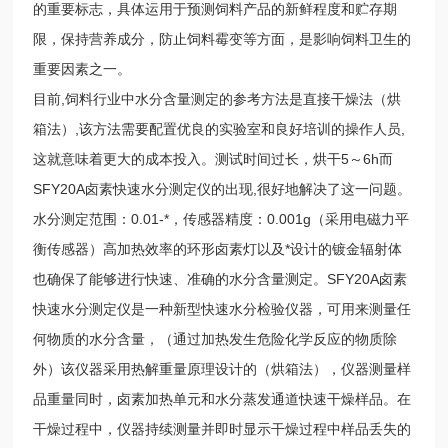
的重要标志，具体运用于预测饲料产品的新鲜程度和贮存期
限，保持营养成分，防止饲料霉变等方面，是影响饲料卫生的
重要因素之一。
目前,
饲料
行业中水分含量测定的参考方法是直接干燥法
（烘
箱法）
,该方法需要配置优良的实验室和良好培训的操作人员,
这就意味着更大的成本投入。
测试时间过长，
烘干5～6h而
SFY
20
A卤素快速水分测定仪的出现,很好地解决了这一问题。
水分测定范围：0.01-*
，
传感器精度：0.001g（采用电磁力平
衡传感器）
高加热效率的环形卤素灯以及*设计的镀金辐射体
也确保了能够进行快速、准确的水分含量测定。SFY
20
A卤素
快速水分测定仪是一种新型快速水分检验仪器，可用来测量任
何物质的水分含量，（通过加热发生危险化学反应的物质除
外）该仪器采用热解重量原理设计的
（烘箱法）
，仪器测量样
品重量同时，卤素加热单元和水分蒸发通道快速干燥样品。在
干燥过程中，仪器持续测量并即时显示干燥过程中样品丢失的