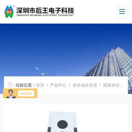
当前位置：
首页
/
产品中心
/
全自动水分仪
/
固体水分仪
/ 