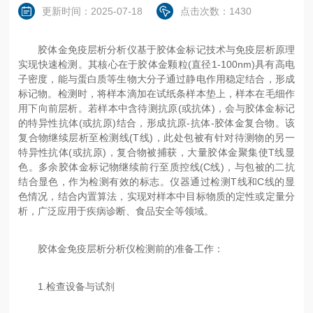
更新时间：2025-07-18
点击次数：1430
胶体金免疫层析分析仪基于胶体金标记技术与免疫层析原理
实现快速检测。其核心在于胶体金颗粒(直径1-100nm)具有高电
子密度，能与蛋白质等生物大分子通过静电作用稳定结合，形成
标记物。检测时，将样本滴加在试纸条样本垫上，样本在毛细作
用下向前层析。若样本中含待测抗原(或抗体)，会与胶体金标记
的特异性抗体(或抗原)结合，形成抗原-抗体-胶体金复合物。该
复合物继续层析至检测线(T线)，此处包被有针对待测物的另一
特异性抗体(或抗原)，复合物被捕获，大量胶体金聚集使T线显
色。多余胶体金标记物继续前行至质控线(C线)，与包被的二抗
结合显色，作为检测有效的标志。仪器通过检测T线和C线的显
色情况，结合内置算法，实现对样本中目标物质的定性或定量分
析，广泛应用于疾病诊断、食品安全等领域。
胶体金免疫层析分析仪检测前的准备工作：
1.检查设备与试剂