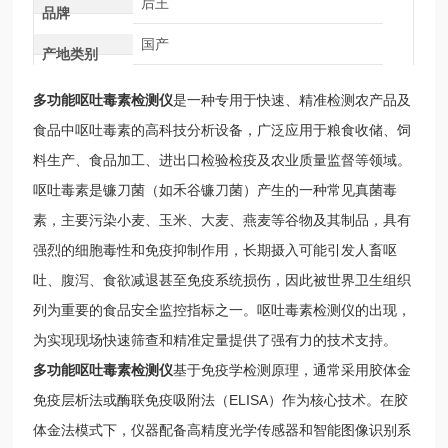
后王
品牌
国产
产地类别
多功能呕吐毒素检测仪
是一种专用于快速、精准检测农产品及
食品中呕吐毒素的高科技分析设备，广泛应用于粮食收储、饲
料生产、食品加工、进出口检验检疫及农业质量监督等领域。
呕吐毒素是镰刀菌（如禾谷镰刀菌）产生的一种常见真菌毒
素，主要污染小麦、玉米、大麦、燕麦等谷物及其制品，具有
强烈的细胞毒性和免疫抑制作用，长期摄入可能引发人畜呕
吐、腹泻、食欲减退甚至免疫系统损伤，因此被世界卫生组织
列为重要的食品安全监控指标之一。呕吐毒素检测仪的出现，
为实现现场快速筛查和精准定量提供了强有力的技术支持。
多功能呕吐毒素检测仪
基于免疫学检测原理，通常采用胶体金
免疫层析法或酶联免疫吸附法（ELISA）作为核心技术。在胶
体金法模式下，仪器配备高精度光学传感器和智能图像识别系