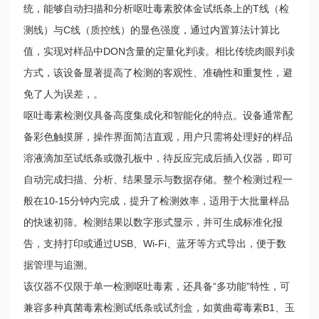
统，能够自动扫描和分析呕吐毒素胶体金试纸条上的T线（检
测线）与C线（质控线）的显色强度，通过内置算法计算比
值，实现对样品中DON含量的定量化判读。相比传统肉眼判读
方式，该设备显著提高了检测的客观性、准确性和重复性，避
免了人为误差，。
呕吐毒素检测仪具备高度集成化和智能化的特点。设备通常配
备彩色触摸屏，操作界面简洁直观，用户只需将处理好的样品
溶液滴加至试纸条或微孔板中，待反应完成后插入仪器，即可
自动完成扫描、分析、结果显示与数据存储。整个检测过程一
般在10-15分钟内完成，提升了检测效率，适用于大批量样品
的快速初筛。检测结果以数字形式显示，并可生成标准化报
告，支持打印或通过USB、Wi-Fi、蓝牙等方式导出，便于数
据管理与追溯。
该仪器不仅限于单一检测呕吐毒素，还具备“多功能"特性，可
兼容多种真菌毒素检测试纸条或试剂盒，如黄曲霉毒素B1、玉