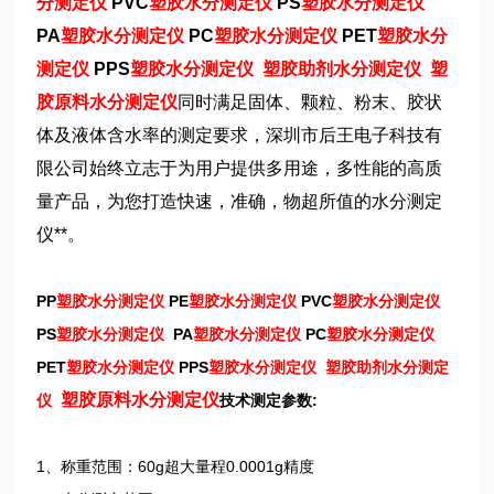
分测定仪
PVC
塑胶水分测定仪
PS
塑胶水分测定仪
PA
塑胶水分测定仪
PC
塑胶水分测定仪
PET
塑胶水分
测定仪
PPS
塑胶水分测定仪
塑胶助剂水分测定仪
塑
胶原料水分测定仪
同时满足固体、颗粒、粉末、胶状
体及液体含水率的测定要求，深圳市后王电子科技有
限公司始终立志于为用户提供多用途，多性能的高质
量产品，为您打造快速，准确，物超所值的水分测定
仪**。
PP
塑胶水分测定仪
PE
塑胶水分测定仪
PVC
塑胶水分测定仪
PS
塑胶水分测定仪
PA
塑胶水分测定仪
PC
塑胶水分测定仪
PET
塑胶水分测定仪
PPS
塑胶水分测定仪
塑胶助剂水分测定
塑胶原料水分测定仪
仪
技术测定参数:
1、称重范围：60g超大量程0.0001g精度