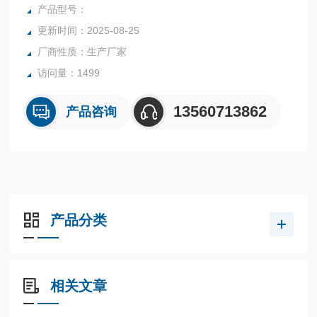
行业中的实验室与生产过程中。同时满足固体、颗粒、粉末、
产品型号：
胶状体及液体含水率的测定要求，深圳市后王电子科技有限公
更新时间：2025-08-25
司始终立志于为用户提供多用途，多性能的高质量产品，为您
厂商性质：生产厂家
打造快速，准确，物超所值的水分测定仪**。
访问量：1499
13560713862
产品咨询
产品分类
相关文章