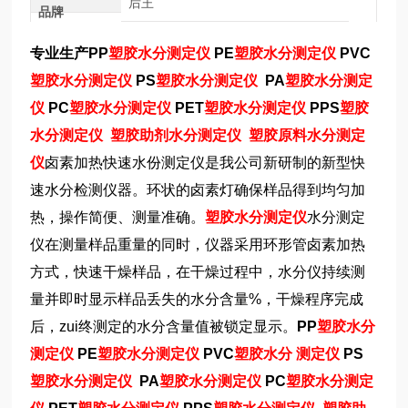
后王
品牌
专业生产PP
塑胶水分测定仪
PE
塑胶水分测定仪
PVC
塑胶水分测定仪
PS
塑胶水分测定仪
PA
塑胶水分测定
仪
PC
塑胶水分测定仪
PET
塑胶水分测定仪
PPS
塑胶
水分测定仪
塑胶助剂水分测定仪
塑胶原料水分测定
仪
卤素加热快速水份测定仪是我公司新研制的新型快
速水分检测仪器。环状的卤素灯确保样品得到均匀加
热，操作简便、测量准确。
塑胶水分测定仪
水分测定
仪在测量样品重量的同时，仪器采用环形管卤素加热
方式，快速干燥样品，在干燥过程中，水分仪持续测
量并即时显示样品丢失的水分含量%，干燥程序完成
后，zui终测定的水分含量值被锁定显示。
PP
塑胶水分
测定仪
PE
塑胶水分测定仪
PVC
塑胶水分 测定仪
PS
塑胶水分测定仪
PA
塑胶水分测定仪
PC
塑胶水分测定