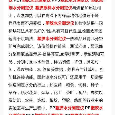
仪
PET
塑胶水分测定仪
PPS
塑胶水分测定仪
塑胶助
剂水分测定仪
塑胶原料水分测定仪
与烘箱加热法相
比，卤素加热可以在高温下将样品均匀地快速干燥，
样品表面不易受损，
塑胶水分测定仪
其检测结果与国
标烘箱法具有良好的*性,具有可替代性,且检测效率远
远高于烘箱法。
塑胶水分测定仪
一般样品只需几分钟
即可完成测定。该仪器操作简单，测试准确，显示部
分采用液晶显示屏-使屏幕更加清晰明亮，示值清晰可
见，分别可显示水分值，样品初值，终值，测定时
间，温度初值，zui终值等数据，并具有与计算机，打
印机连接功能。因此该水分仪可广泛应用于一切需要
快速测定水分的行业，如医药，粮食、饲料、种子，
菜籽，脱水蔬菜、烟草，化工，茶叶，食品、肉类以
及纺织，农林、造纸、橡胶、塑胶、纺织等行业中的
实验室与生产过程中。
PP
塑胶水分测定仪
PE
塑胶水