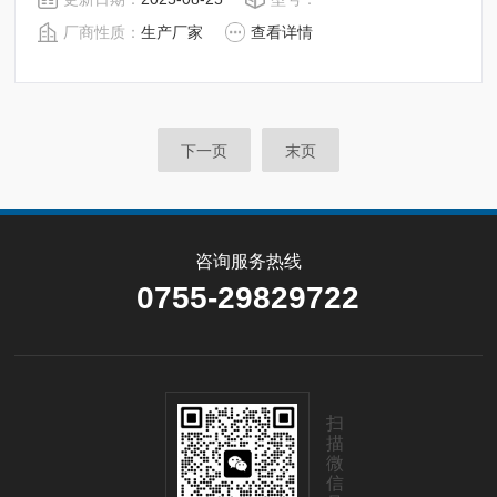
足固体、颗粒、粉末、胶状体及液体含水率的测定要求，
厂商性质：
生产厂家
查看详情
深圳市后王电子科技有限公司始终立志于为用户提供多用
途，多性能的高质量产品，为您打造快速，准确，物超所
值的水分测定仪**。
下一页
末页
咨询服务热线
0755-29829722
扫
描
微
信