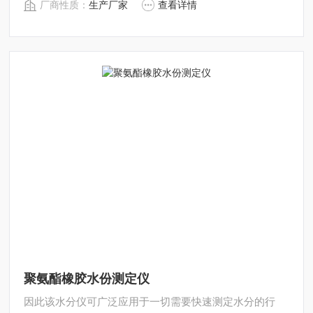
厂商性质：
生产厂家
查看详情
显示。与烘箱加热法相比，卤素加热可以在高温下将样品
均匀地快速干燥，样品表面不易受损，其检测结果与国标
烘箱法具有良好的*性,具有可替代性,且检测效率远远高
聚氨酯橡胶水份测定仪
因此该水分仪可广泛应用于一切需要快速测定水分的行