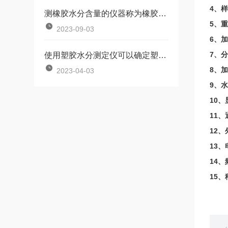
4、样
测橡胶水分含量的仪器称为橡胶水分检测仪
5、重
2023-09-03
6、加
7、
使用塑胶水分测定仪可以确定塑料材料的品质和稳定性
8、
2023-04-03
9、水
10
11
12、
13、
14、
15、