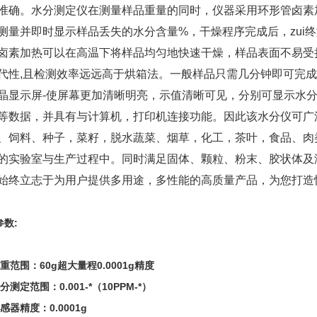
准确。水分测定仪在测量样品重量的同时，仪器采用环形管卤素
测量并即时显示样品丢失的水分含量%，干燥程序完成后，zui
卤素加热可以在高温下将样品均匀地快速干燥，样品表面不易受损
代性,且检测效率远远高于烘箱法。一般样品只需几分钟即可完
晶显示屏-使屏幕更加清晰明亮，示值清晰可见，分别可显示水分
等数据，并具有与计算机，打印机连接功能。因此该水分仪可广
、饲料、种子，菜籽，脱水蔬菜、烟草，化工，茶叶，食品、肉
的实验室与生产过程中。同时满足固体、颗粒、粉末、胶状体及
始终立志于为用户提供多用途，多性能的高质量产品，为您打造快
参数:
重范围：60g超大量程0.0001g精度
分测定范围：0.001-*（10PPM-*）
感器精度：0.0001g