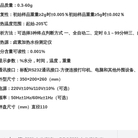
品质量：0.3-60g
复性：初始样品重量≥2g时±0.005％初始样品重量≥5g时±0.002％
热温度范围：起始-205℃
分析方法：可选择3种终点判断方式 一、全自动二、定时 0.1－99分钟三
加热源：卤素加热水份测定仪
分含量可读性：0.001%
、显示参数：%水分，时间，温度，重量
、通讯接口：标配RS232通讯接口-方便连接打印机、电脑和其他外围设备、符
外型尺寸：350×200×260（mm）
电源：220V±10%/110V±10%（可选）
频率：50Hz±1Hz/60Hz±1Hz（可选）
秤盘尺寸（mm）直径110