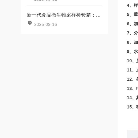
4、样
5、重
新一代食品微生物采样检验箱：便携高效，助力多场景食品安全检测
6、加
2025-09-16
7、
8、
9、水
10
11
12、
13、
14、
15、