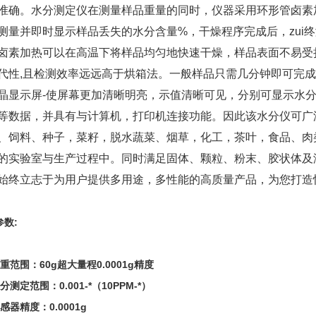
准确。水分测定仪在测量样品重量的同时，仪器采用环形管卤素
测量并即时显示样品丢失的水分含量%，干燥程序完成后，zui
卤素加热可以在高温下将样品均匀地快速干燥，样品表面不易受损
代性,且检测效率远远高于烘箱法。一般样品只需几分钟即可完
晶显示屏-使屏幕更加清晰明亮，示值清晰可见，分别可显示水分
等数据，并具有与计算机，打印机连接功能。因此该水分仪可广
、饲料、种子，菜籽，脱水蔬菜、烟草，化工，茶叶，食品、肉
的实验室与生产过程中。同时满足固体、颗粒、粉末、胶状体及
始终立志于为用户提供多用途，多性能的高质量产品，为您打造快
参数:
重范围：60g超大量程0.0001g精度
分测定范围：0.001-*（10PPM-*）
感器精度：0.0001g