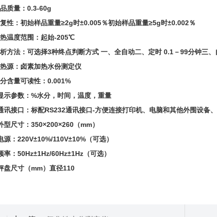
品质量：0.3-60g
复性：初始样品重量≥2g时±0.005％初始样品重量≥5g时±0.002％
热温度范围：起始-205℃
分析方法：可选择3种终点判断方式 一、全自动二、定时 0.1－99分钟三
加热源：卤素加热水份测定仪
分含量可读性：0.001%
、显示参数：%水分，时间，温度，重量
、通讯接口：标配RS232通讯接口-方便连接打印机、电脑和其他外围设备、符
外型尺寸：350×200×260（mm）
电源：220V±10%/110V±10%（可选）
频率：50Hz±1Hz/60Hz±1Hz（可选）
秤盘尺寸（mm）直径110