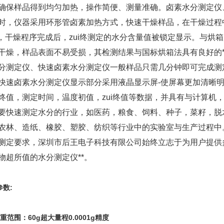
确保样品得到均匀加热，操作简便、测量准确。卤素水分测定仪
时，仪器采用环形管卤素加热方式，快速干燥样品，在干燥过程
，干燥程序完成后，zui终测定的水分含量值被锁定显示。与烘
干燥，样品表面不易受损，其检测结果与国标烘箱法具有良好的*
分测定仪、快速卤素水分测定仪一般样品只需几分钟即可完成测
快速卤素水分测定仪显示部分采用液晶显示屏-使屏幕更加清晰
终值，测定时间，温度初值，zui终值等数据，并具有与计算机
要快速测定水分的行业，如医药，粮食、饲料、种子，菜籽，脱
农林、造纸、橡胶、塑胶、纺织等行业中的实验室与生产过程中
测定要求，深圳市后王电子科技有限公司始终立志于为用户提供
物超所值的水分测定仪**。
参数:
重范围：60g超大量程0.0001g精度