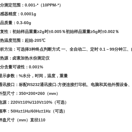
分测定范围：0.001-*（10PPM-*）
感器精度：0.0001g
品质量：0.3-60g
复性：初始样品重量≥2g时±0.005％初始样品重量≥5g时±0.002％
热温度范围：起始-205℃
分析方法：可选择3种终点判断方式 一、全自动二、定时 0.1－99分钟三
加热源：卤素加热水份测定仪
分含量可读性：0.001%
、显示参数：%水分，时间，温度，重量
、通讯接口：标配RS232通讯接口-方便连接打印机、电脑和其他外围设备、符
外型尺寸：350×200×260（mm）
电源：220V±10%/110V±10%（可选）
频率：50Hz±1Hz/60Hz±1Hz（可选）
秤盘尺寸（mm）直径110