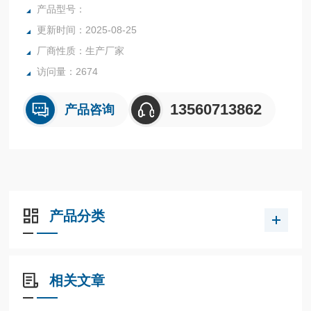
行业中的实验室与生产过程中。同时满足固体、颗粒、粉末、
产品型号：
胶状体及液体含水率的测定要求，深圳市后王电子科技有限公
更新时间：2025-08-25
司始终立志于为用户提供多用途，多性能的高质量产品，为您
厂商性质：生产厂家
打造快速，准确，物超所值的水分测定仪**。
访问量：2674
13560713862
产品咨询
产品分类
相关文章