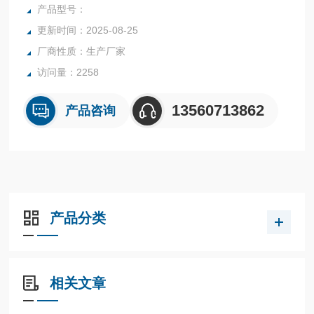
行业中的实验室与生产过程中。同时满足固体、颗粒、粉末、
产品型号：
胶状体及液体含水率的测定要求，深圳市后王电子科技有限公
更新时间：2025-08-25
司始终立志于为用户提供多用途，多性能的高质量产品，为您
厂商性质：生产厂家
打造快速，准确，物超所值的水分测定仪**。
访问量：2258
13560713862
产品咨询
产品分类
相关文章