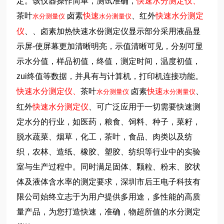
定。该仪器操作简单，测试准确，
快速水分测定仪、
茶叶
卤素
快速
、红外
快速水分测定
水分测量仪
水分测量仪
仪
、
、
卤素加热快速水份测定仪
显示部分采用液晶显
示屏-使屏幕更加清晰明亮，示值清晰可见，分别可显
示水分值，样品初值，终值，测定时间，温度初值，
zui终值等数据，并具有与计算机，打印机连接功能。
快速水分测定仪、
茶叶
卤素
快速
、
水分测量仪
水分测量仪
红外
快速水分测定仪
、
可广泛应用于一切需要快速测
定水分的行业，如医药，粮食、饲料、种子，菜籽，
脱水蔬菜、烟草，化工，茶叶，食品、肉类以及纺
织，农林、造纸、橡胶、塑胶、纺织等行业中的实验
室与生产过程中。同时满足固体、颗粒、粉末、胶状
体及液体含水率的测定要求，深圳市后王电子科技有
限公司始终立志于为用户提供多用途，多性能的高质
量产品，为您打造快速，准确，物超所值的水分测定