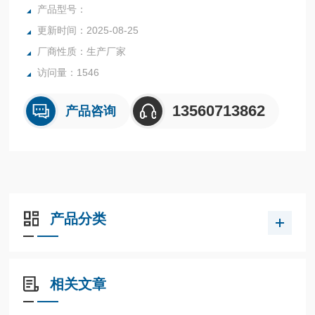
行业中的实验室与生产过程中。同时满足固体、颗粒、粉末、
产品型号：
胶状体及液体含水率的测定要求，深圳市后王电子科技有限公
更新时间：2025-08-25
司始终立志于为用户提供多用途，多性能的高质量产品，为您
厂商性质：生产厂家
打造快速，准确，物超所值的水分测定仪**。
访问量：1546
13560713862
产品咨询
产品分类
相关文章