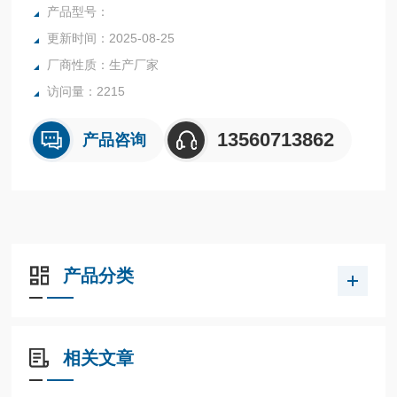
行业中的实验室与生产过程中。同时满足固体、颗粒、粉末、
产品型号：
胶状体及液体含水率的测定要求，深圳市后王电子科技有限公
更新时间：2025-08-25
司始终立志于为用户提供多用途，多性能的高质量产品，为您
厂商性质：生产厂家
打造快速，准确，物超所值的水分测定仪**。
访问量：2215
13560713862
产品咨询
产品分类
相关文章