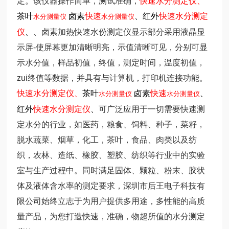
定。该仪器操作简单，测试准确，
快速水分测定仪、
茶叶
卤素
快速
、红外
快速水分测定
水分测量仪
水分测量仪
仪
、
、
卤素加热快速水份测定仪
显示部分采用液晶显
示屏-使屏幕更加清晰明亮，示值清晰可见，分别可显
示水分值，样品初值，终值，测定时间，温度初值，
zui终值等数据，并具有与计算机，打印机连接功能。
快速水分测定仪、
茶叶
卤素
快速
、
水分测量仪
水分测量仪
红外
快速水分测定仪
、
可广泛应用于一切需要快速测
定水分的行业，如医药，粮食、饲料、种子，菜籽，
脱水蔬菜、烟草，化工，茶叶，食品、肉类以及纺
织，农林、造纸、橡胶、塑胶、纺织等行业中的实验
室与生产过程中。同时满足固体、颗粒、粉末、胶状
体及液体含水率的测定要求，深圳市后王电子科技有
限公司始终立志于为用户提供多用途，多性能的高质
量产品，为您打造快速，准确，物超所值的水分测定