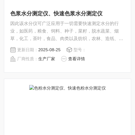
色浆水分测定仪、快速色浆水分测定仪
因此该水分仪可广泛应用于一切需要快速测定水分的行
业，如医药，粮食、饲料、种子，菜籽，脱水蔬菜、烟
草，化工，茶叶，食品、肉类以及纺织，农林、造纸、橡
胶、塑胶、纺织等行业中的实验室与生产过程中。同时满
更新日期：
2025-08-25
型号：
足固体、颗粒、粉末、胶状体及液体含水率的测定要求，
厂商性质：
生产厂家
查看详情
深圳市后王电子科技有限公司始终立志于为用户提供多用
途，多性能的高质量产品，为您打造快速，准确，物超所
值的水分测定仪**。