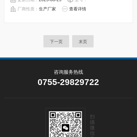
足固体、颗粒、粉末、胶状体及液体含水率的测定要求，
厂商性质：
生产厂家
查看详情
深圳市后王电子科技有限公司始终立志于为用户提供多用
途，多性能的高质量产品，为您打造快速，准确，物超所
值的水分测定仪**。
下一页
末页
咨询服务热线
0755-29829722
扫
描
微
信