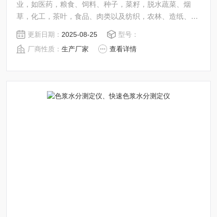
业，如医药，粮食、饲料、种子，菜籽，脱水蔬菜、烟
草，化工，茶叶，食品、肉类以及纺织，农林、造纸、橡
胶、塑胶、纺织等行业中的实验室与生产过程中。同时满
更新日期：
2025-08-25
型号：
足固体、颗粒、粉末、胶状体及液体含水率的测定要求，
厂商性质：
生产厂家
查看详情
深圳市后王电子科技有限公司始终立志于为用户提供多用
途，多性能的高质量产品，为您打造快速，准确，物超所
值的水分测定仪**。