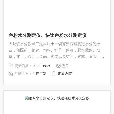
色粉水分测定仪、快速色粉水分测定仪
因此该水分仪可广泛应用于一切需要快速测定水分的行
业，如医药，粮食、饲料、种子，菜籽，脱水蔬菜、烟
草，化工，茶叶，食品、肉类以及纺织，农林、造纸、橡
胶、塑胶、纺织等行业中的实验室与生产过程中。同时满
更新日期：
2025-08-25
型号：
足固体、颗粒、粉末、胶状体及液体含水率的测定要求，
厂商性质：
生产厂家
查看详情
深圳市后王电子科技有限公司始终立志于为用户提供多用
途，多性能的高质量产品，为您打造快速，准确，物超所
值的水分测定仪**。