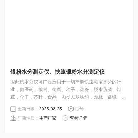
银粉水分测定仪、快速银粉水分测定仪
因此该水分仪可广泛应用于一切需要快速测定水分的行
业，如医药，粮食、饲料、种子，菜籽，脱水蔬菜、烟
草，化工，茶叶，食品、肉类以及纺织，农林、造纸、橡
胶、塑胶、纺织等行业中的实验室与生产过程中。同时满
更新日期：
2025-08-25
型号：
足固体、颗粒、粉末、胶状体及液体含水率的测定要求，
厂商性质：
生产厂家
查看详情
深圳市后王电子科技有限公司始终立志于为用户提供多用
途，多性能的高质量产品，为您打造快速，准确，物超所
值的水分测定仪**。