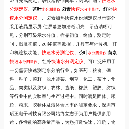
即可完成测定。该仪器操作简单，测试准确，
快速水
分测定仪、
茶叶
卤素
快速
、红外
快
水分测量仪
水分测量仪
速水分测定仪
、
、
卤素加热快速水份测定仪
显示部分
采用液晶显示屏-使屏幕更加清晰明亮，示值清晰可
见，分别可显示水分值，样品初值，终值，测定时
间，温度初值，zui终值等数据，并具有与计算机，打
印机连接功能。
快速水分测定仪、
茶叶
卤素
水分测量仪
快速
、红外
快速水分测定仪
、
可广泛应用于
水分测量仪
一切需要快速测定水分的行业，如医药，粮食、饲
料、种子，菜籽，脱水蔬菜、烟草，化工，茶叶，食
品、肉类以及纺织，农林、造纸、橡胶、塑胶、纺织
等行业中的实验室与生产过程中。同时满足固体、颗
粒、粉末、胶状体及液体含水率的测定要求，深圳市
后王电子科技有限公司始终立志于为用户提供多用
途，多性能的高质量产品，为您打造快速，准确，物