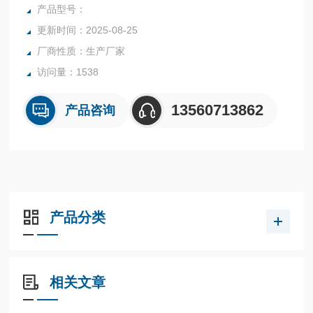
行业中的实验室与生产过程中。同时满足固体、颗粒、粉末、
产品型号：
胶状体及液体含水率的测定要求，深圳市后王电子科技有限公
更新时间：2025-08-25
司始终立志于为用户提供多用途，多性能的高质量产品，为您
厂商性质：生产厂家
打造快速，准确，物超所值的水分测定仪**。
访问量：1538
13560713862
产品咨询
产品分类
相关文章