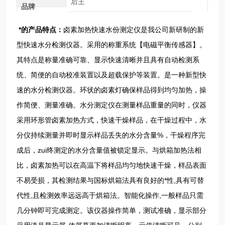
后王
品牌
*的产品特点：
卤素加热快速水份测定仪是我公司新研制的新
型快速水分检测仪器。采用的称重系统【电磁平衡传感器】。
其特点是称量准确可靠、显示快速清晰并且具有自动检测系
统、简便的自动校准装置以及超载保护等装置。是一种新型快
速的水分检测仪器。环状的卤素灯确保样品得到均匀加热，操
作简便、测量准确。水分测定仪在测量样品重量的同时，仪器
采用环形管卤素加热方式，快速干燥样品，在干燥过程中，水
分仪持续测量并即时显示样品丢失的水分含量%，干燥程序完
成后，zui终测定的水分含量值被锁定显示。与烘箱加热法相
比，卤素加热可以在高温下将样品均匀地快速干燥，样品表面
不易受损，其检测结果与国标烘箱法具有良好的*性,具有可替
代性,且检测效率远远高于烘箱法。智能化操作,一般样品只需
几分钟即可完成测定。该仪器操作简单，测试准确，显示部分