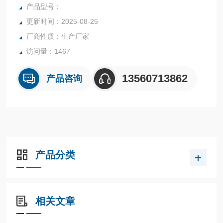
行业中的实验室与生产过程中。同时满足固体、颗粒、粉末、
产品型号：
胶状体及液体含水率的测定要求，深圳市后王电子科技有限公
更新时间：2025-08-25
司始终立志于为用户提供多用途，多性能的高质量产品，为您
厂商性质：生产厂家
打造快速，准确，物超所值的水分测定仪**。
访问量：1467
13560713862
产品咨询
产品分类
相关文章