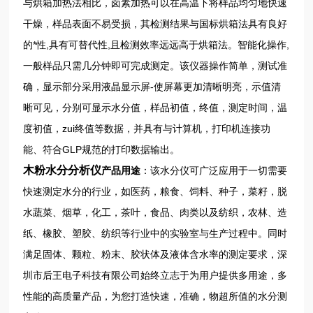
与烘箱加热法相比，卤素加热可以在高温下将样品均匀地快速
干燥，样品表面不易受损，其检测结果与国标烘箱法具有良好
的*性,具有可替代性,且检测效率远远高于烘箱法。智能化操作,
一般样品只需几分钟即可完成测定。该仪器操作简单，测试准
确，显示部分采用液晶显示屏-使屏幕更加清晰明亮，示值清
晰可见，分别可显示水分值，样品初值，终值，测定时间，温
度初值，zui终值等数据，并具有与计算机，打印机连接功
能、符合GLP规范的打印数据输出。
木粉水分分析仪
产品用途
：该水分仪可广泛应用于一切需要
快速测定水分的行业，如医药，粮食、饲料、种子，菜籽，脱
水蔬菜、烟草，化工，茶叶，食品、肉类以及纺织，农林、造
纸、橡胶、塑胶、纺织等行业中的实验室与生产过程中。同时
满足固体、颗粒、粉末、胶状体及液体含水率的测定要求，深
圳市后王电子科技有限公司始终立志于为用户提供多用途，多
性能的高质量产品，为您打造快速，准确，物超所值的水分测