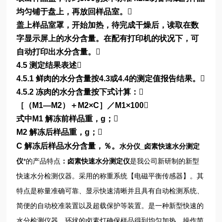
均匀铺于盘上，再放回样品室。
盖上样品室罩，开始加热，待完成干燥后，读取在数
字显示屏上的水分含量。在配有打印机的状况下，可
自动打印出水分含量。
4.5 测定结果表述
4.5.1 鲜肉的水分含量按4.3或4.4的测定值报告结果。
4.5.2 冻肉的水分含量按下式计算：
［（M1—M2）＋M2×C］／M1×100
式中M1 解冻前样品重，g；
M2 解冻后样品重，g；
C 解冻后样品水分含量，％。
水分仪_卤素快速水分测定
仪
*的产品特点
：
卤素快速水分测定仪
是我公司新研制的新型
快速水分检测仪器。采用的称重系统【电磁平衡传感器】。其
特点是称量准确可靠、显示快速清晰并且具有自动检测系统、
简便的自动校准装置以及超载保护等装置。是一种新型快速的
水分检测仪器。环状的卤素灯确保样品得到均匀加热，操作简