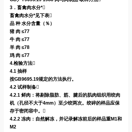
3．畜禽肉水分*
畜禽肉水分*见下表
品 种 水分含量（％）
猪 肉 ≤77
牛 肉 ≤77
羊 肉 ≤78
鸡 肉 ≤77
4.检验方法
4.1 抽样
按GB9695.19规定的方法执行。
4.2 试样制备
4.2.1 鲜肉：将剔除脂肪、筋、腱后的肌肉组织用绞肉
机（孔径不大于4mm）至少绞两次。绞碎的样品应保
存于密闭容中。
4.2.2 冻肉：自然解冻，并记录解冻前后的样品重M1和
M2