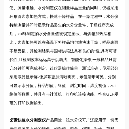
便、测量准确。水分测定仪在测量样品重量的同时，仪器采用
环形管卤素加热方式，快速干燥样品，在干燥过程中，水分仪
持续测量并即时显示样品丢失的水分含量%，干燥程序完成
后，zui终测定的水分含量值被锁定显示。与烘箱加热法相
比，卤素加热可以在高温下将样品均匀地快速干燥，样品表面
不易受损，其检测结果与国标烘箱法具有良好的*性,具有可替
代性,且检测效率远远高于烘箱法。智能化操作,一般样品只需
几分钟即可完成测定。该仪器操作简单，测试准确，显示部分
采用液晶显示屏-使屏幕更加清晰明亮，示值清晰可见，分别
可显示水分值，样品初值，终值，测定时间，温度初值，zui
终值等数据，并具有与计算机，打印机连接功能、符合GLP规
范的打印数据输出。
卤素快速水分测定仪
产品用途
：该水分仪可广泛应用于一切需
要快速测定水分的行业，如医药，粮食、饲料、种子，菜籽，