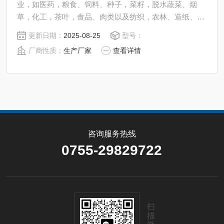
业，如医药，粮食、饲料、种子，菜籽，脱水蔬菜、烟
草，化工，茶叶，食品、肉类以及纺织，农林、造纸、橡
胶、塑胶、纺织等行业中的实验室与生产过程中。同时满
更新日期：
2025-08-25
型号：
足固体、颗粒、粉末、胶状体及液体含水率的测定要求，
厂商性质：
生产厂家
查看详情
深圳市后王电子科技有限公司始终立志于为用户提供多用
途，多性能的高质量产品，为您打造快速，准确，物超所
值的水分测定仪**。
咨询服务热线
0755-29829722
扫
描