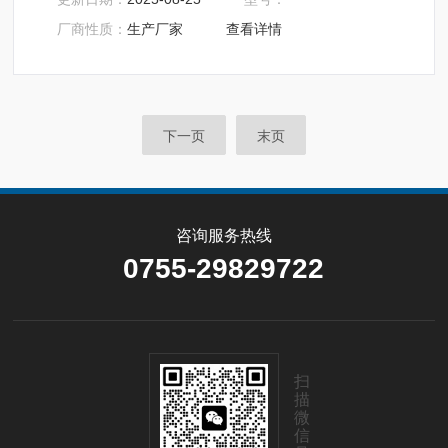
足固体、颗粒、粉末、胶状体及液体含水率的测定要求，
厂商性质：
生产厂家
查看详情
深圳市后王电子科技有限公司始终立志于为用户提供多用
途，多性能的高质量产品，为您打造快速，准确，物超所
值的水分测定仪**。
下一页
末页
咨询服务热线
0755-29829722
扫
描
微
信