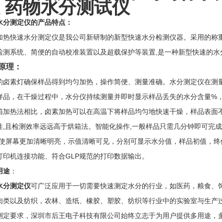
 药物水分测试仪
水分测定仪的产品特点：
加热快速水分测定仪是我公司新研制的新型快速水分检测仪器。采用的称
检测系统、简便的自动校准装置以及超载保护等装置,是一种新型快速的水
原理：
的卤素灯确保样品得到均匀加热，操作简便、测量准确。水分测定仪在测
样品，在干燥过程中，水分仪持续测量并即时显示样品丢失的水分含量%，
箱加热法相比，卤素加热可以在高温下将样品均匀地快速干燥，样品表面不
性,且检测效率远远高于烘箱法。智能化操作,一般样品只需几分钟即可完
-使屏幕更加清晰明亮，示值清晰可见，分别可显示水分值，样品初值，终
打印机连接功能、符合GLP规范的打印数据输出。
用途
：
水分测定仪
可广泛应用于一切需要快速测定水分的行业，如医药，粮食、
肉类以及纺织，农林、造纸、橡胶、塑胶、纺织等行业中的实验室与生产
测定要求，深圳市后王电子科技有限公司始终立志于为用户提供多用途，