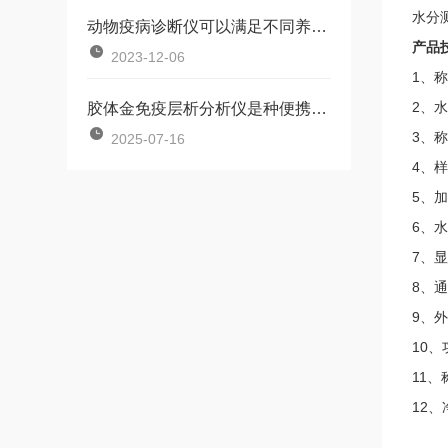
水分测
动物疫病诊断仪可以满足不同养殖场的需求
产品
2023-12-06
1、称
2、水
胶体金免疫层析分析仪是种便携式快速检测设备
3、称
2025-07-16
4、样
5、加
6、水
7、显
8、通
9、外
10、
11、
12、