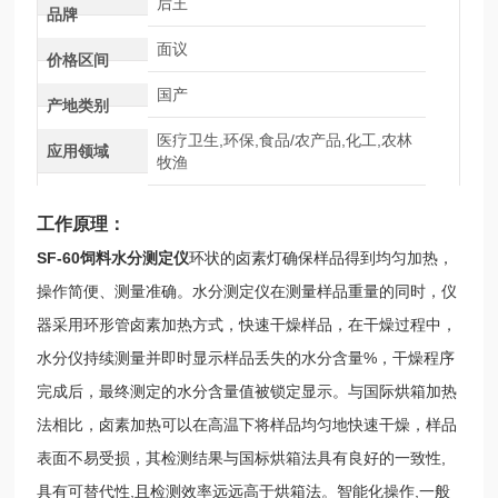
后王
品牌
面议
价格区间
国产
产地类别
医疗卫生,环保,食品/农产品,化工,农林
应用领域
牧渔
工作原理：
SF-60饲料水分测定仪
环状的卤素灯确保样品得到均匀加热，
操作简便、测量准确。水分测定仪在测量样品重量的同时，仪
器采用环形管卤素加热方式，快速干燥样品，在干燥过程中，
水分仪持续测量并即时显示样品丢失的水分含量%，干燥程序
完成后，最终测定的水分含量值被锁定显示。与国际烘箱加热
法相比，卤素加热可以在高温下将样品均匀地快速干燥，样品
表面不易受损，其检测结果与国标烘箱法具有良好的一致性,
具有可替代性,且检测效率远远高于烘箱法。智能化操作,一般