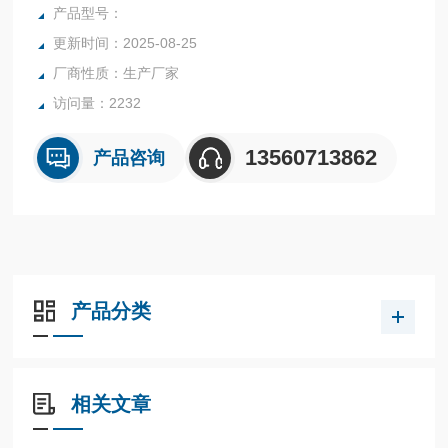
胶、纺织等行业中的实验室与生产过程中。同时满足固体、颗
产品型号：
粒、粉末、胶状体及液体含水率的测定要求，深圳市后王电子
更新时间：2025-08-25
科技有限公司始终立志于为用户提供多用途，多性能的高质量
厂商性质：生产厂家
产品，为您打造快速，准确，物超所值的水分测定仪
访问量：2232
13560713862
产品咨询
产品分类
相关文章